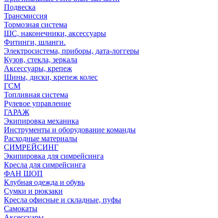
Подвеска
Трансмиссия
Тормозная система
ШС, наконечники, аксессуары
Фитинги, шланги.
Электросистема, приборы, дата-логгеры
Кузов, стекла, зеркала
Аксессуары, крепеж
Шины, диски, крепеж колес
ГСМ
Топливная система
Рулевое управление
ГАРАЖ
Экипировка механика
Инструменты и оборудование команды
Расходные материалы
СИМРЕЙСИНГ
Экипировка для симрейсинга
Кресла для симрейсинга
ФАН ШОП
Клубная одежда и обувь
Сумки и рюкзаки
Кресла офисные и складные, пуфы
Самокаты
Аксессуары