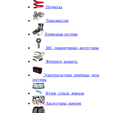
Подвеска
Трансмиссия
Тормозная система
ШС, наконечники, аксессуары
Фитинги, шланги.
Электросистема, приборы, дата-
логгеры
Кузов, стекла, зеркала
Аксессуары, крепеж