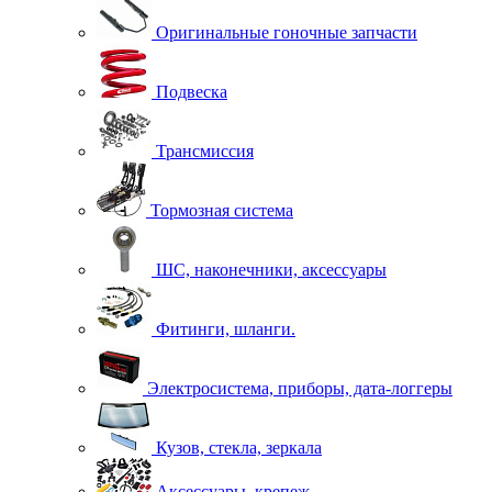
Оригинальные гоночные запчасти
Подвеска
Трансмиссия
Тормозная система
ШС, наконечники, аксессуары
Фитинги, шланги.
Электросистема, приборы, дата-логгеры
Кузов, стекла, зеркала
Аксессуары, крепеж