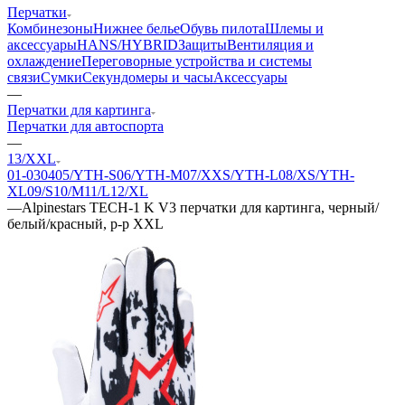
Перчатки
Комбинезоны
Нижнее белье
Обувь пилота
Шлемы и
аксессуары
HANS/HYBRID
Защиты
Вентиляция и
охлаждение
Переговорные устройства и системы
связи
Сумки
Секундомеры и часы
Аксессуары
—
Перчатки для картинга
Перчатки для автоспорта
—
13/XXL
01-03
04
05/YTH-S
06/YTH-M
07/XXS/YTH-L
08/XS/YTH-
XL
09/S
10/M
11/L
12/XL
—
Alpinestars TECH-1 K V3 перчатки для картинга, черный/
белый/красный, р-р XXL