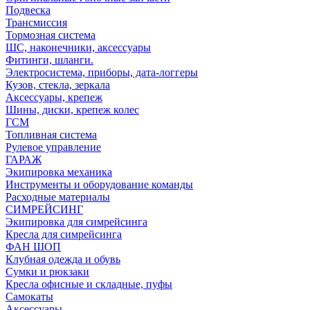
Подвеска
Трансмиссия
Тормозная система
ШС, наконечники, аксессуары
Фитинги, шланги.
Электросистема, приборы, дата-логгеры
Кузов, стекла, зеркала
Аксессуары, крепеж
Шины, диски, крепеж колес
ГСМ
Топливная система
Рулевое управление
ГАРАЖ
Экипировка механика
Инструменты и оборудование команды
Расходные материалы
СИМРЕЙСИНГ
Экипировка для симрейсинга
Кресла для симрейсинга
ФАН ШОП
Клубная одежда и обувь
Сумки и рюкзаки
Кресла офисные и складные, пуфы
Самокаты
Аксессуары