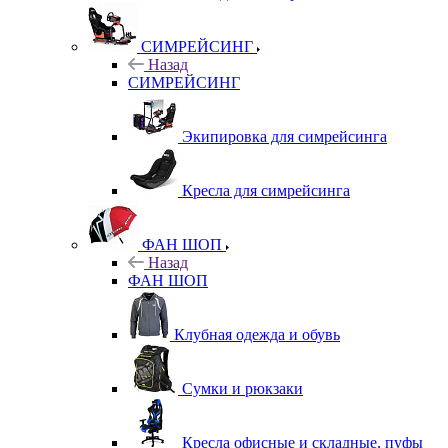
СИМРЕЙСИНГ
Назад
СИМРЕЙСИНГ
Экипировка для симрейсинга
Кресла для симрейсинга
ФАН ШОП
Назад
ФАН ШОП
Клубная одежда и обувь
Сумки и рюкзаки
Кресла офисные и складные, пуфы