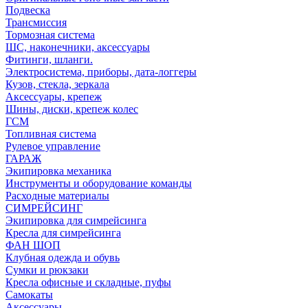
Подвеска
Трансмиссия
Тормозная система
ШС, наконечники, аксессуары
Фитинги, шланги.
Электросистема, приборы, дата-логгеры
Кузов, стекла, зеркала
Аксессуары, крепеж
Шины, диски, крепеж колес
ГСМ
Топливная система
Рулевое управление
ГАРАЖ
Экипировка механика
Инструменты и оборудование команды
Расходные материалы
СИМРЕЙСИНГ
Экипировка для симрейсинга
Кресла для симрейсинга
ФАН ШОП
Клубная одежда и обувь
Сумки и рюкзаки
Кресла офисные и складные, пуфы
Самокаты
Аксессуары