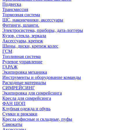
Подвеска
Трансмиссия
Тормозная система
ШС, наконечники, аксессуары
Фитинги, шланги.
Электросистема, приборы, дата-логгеры
Кузов, стекла, зеркала
Аксессуары, крепеж
Шины, диски, крепеж колес
ГСМ
Топливная система
Рулевое управление
ГАРАЖ
Экипировка механика
Инструменты и оборудование команды
Расходные материалы
СИМРЕЙСИНГ
Экипировка для симрейсинга
Кресла для симрейсинга
ФАН ШОП
Клубная одежда и обувь
Сумки и рюкзаки
Кресла офисные и складные, пуфы
Самокаты
Аксессуары