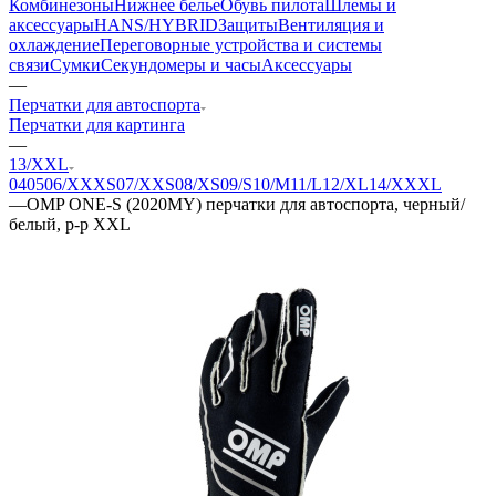
Комбинезоны
Нижнее белье
Обувь пилота
Шлемы и
аксессуары
HANS/HYBRID
Защиты
Вентиляция и
охлаждение
Переговорные устройства и системы
связи
Сумки
Секундомеры и часы
Аксессуары
—
Перчатки для автоспорта
Перчатки для картинга
—
13/XXL
04
05
06/XXXS
07/XXS
08/XS
09/S
10/M
11/L
12/XL
14/XXXL
—
OMP ONE-S (2020MY) перчатки для автоспорта, черный/
белый, р-р XXL