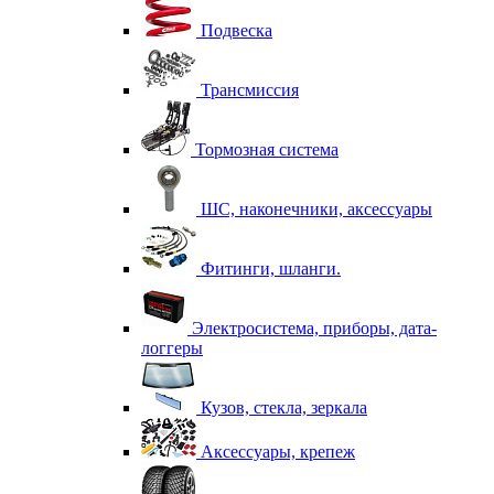
Подвеска
Трансмиссия
Тормозная система
ШС, наконечники, аксессуары
Фитинги, шланги.
Электросистема, приборы, дата-
логгеры
Кузов, стекла, зеркала
Аксессуары, крепеж