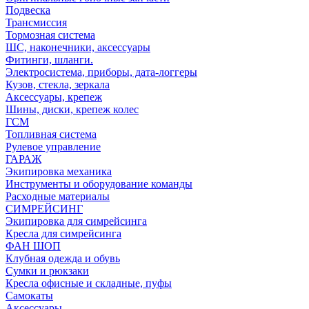
Подвеска
Трансмиссия
Тормозная система
ШС, наконечники, аксессуары
Фитинги, шланги.
Электросистема, приборы, дата-логгеры
Кузов, стекла, зеркала
Аксессуары, крепеж
Шины, диски, крепеж колес
ГСМ
Топливная система
Рулевое управление
ГАРАЖ
Экипировка механика
Инструменты и оборудование команды
Расходные материалы
СИМРЕЙСИНГ
Экипировка для симрейсинга
Кресла для симрейсинга
ФАН ШОП
Клубная одежда и обувь
Сумки и рюкзаки
Кресла офисные и складные, пуфы
Самокаты
Аксессуары