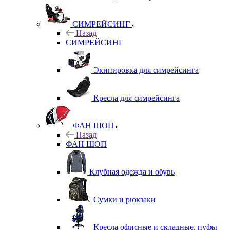
СИМРЕЙСИНГ
Назад
СИМРЕЙСИНГ
Экипировка для симрейсинга
Кресла для симрейсинга
ФАН ШОП
Назад
ФАН ШОП
Клубная одежда и обувь
Сумки и рюкзаки
Кресла офисные и складные, пуфы