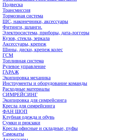
Подвеска
Трансмиссия
Тормозная система
ШС, наконечники, аксессуары
Фитинги, шланги.
Электросистема, приборы, дата-логгеры
Кузов, стекла, зеркала
Аксессуары, крепеж
Шины, диски, крепеж колес
ГСМ
Топливная система
Рулевое управление
ГАРАЖ
Экипировка механика
Инструменты и оборудование команды
Расходные материалы
СИМРЕЙСИНГ
Экипировка для симрейсинга
Кресла для симрейсинга
ФАН ШОП
Клубная одежда и обувь
Сумки и рюкзаки
Кресла офисные и складные, пуфы
Самокаты
Аксессуары