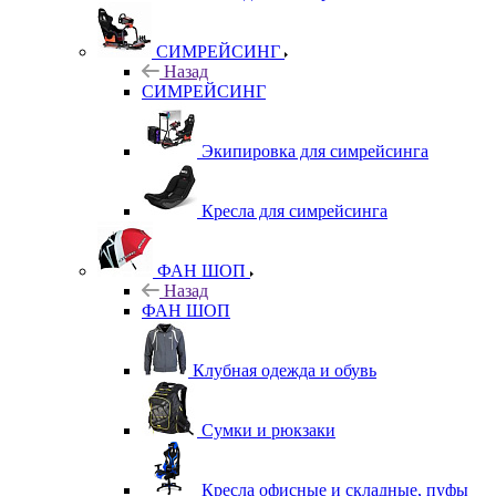
СИМРЕЙСИНГ
Назад
СИМРЕЙСИНГ
Экипировка для симрейсинга
Кресла для симрейсинга
ФАН ШОП
Назад
ФАН ШОП
Клубная одежда и обувь
Сумки и рюкзаки
Кресла офисные и складные, пуфы