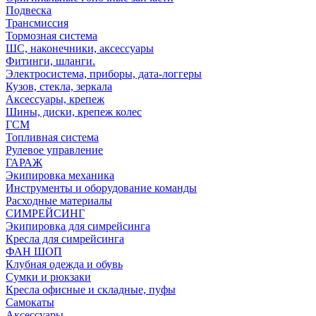
Подвеска
Трансмиссия
Тормозная система
ШС, наконечники, аксессуары
Фитинги, шланги.
Электросистема, приборы, дата-логгеры
Кузов, стекла, зеркала
Аксессуары, крепеж
Шины, диски, крепеж колес
ГСМ
Топливная система
Рулевое управление
ГАРАЖ
Экипировка механика
Инструменты и оборудование команды
Расходные материалы
СИМРЕЙСИНГ
Экипировка для симрейсинга
Кресла для симрейсинга
ФАН ШОП
Клубная одежда и обувь
Сумки и рюкзаки
Кресла офисные и складные, пуфы
Самокаты
Аксессуары