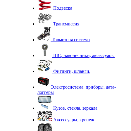
Подвеска
Трансмиссия
Тормозная система
ШС, наконечники, аксессуары
Фитинги, шланги.
Электросистема, приборы, дата-
логгеры
Кузов, стекла, зеркала
Аксессуары, крепеж