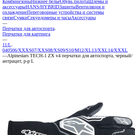
Комбинезоны
Нижнее белье
Обувь пилота
Шлемы и
аксессуары
HANS/HYBRID
Защиты
Вентиляция и
охлаждение
Переговорные устройства и системы
связи
Сумки
Секундомеры и часы
Аксессуары
—
Перчатки для автоспорта
Перчатки для картинга
—
11/L
04
05
06/XXXS
07/XXS
08/XS
09/S
10/M
12/XL
13/XXL
14/XXXL
—
Alpinestars TECH-1 ZX v4 перчатки для автоспорта, черный/
антрацит, р-р L