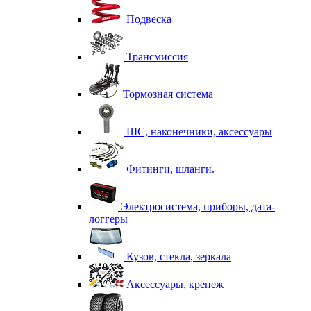
Подвеска
Трансмиссия
Тормозная система
ШС, наконечники, аксессуары
Фитинги, шланги.
Электросистема, приборы, дата-
логгеры
Кузов, стекла, зеркала
Аксессуары, крепеж