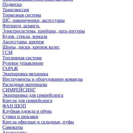
Подвеска
Трансмиссия
Тормозная система
ШС, наконечники, аксессуары
Фитинги, шланги.
Электросистема, приборы, дата-логгеры
Кузов, стекла, зеркала
Аксессуары, крепеж
Шины, диски, крепеж колес
ГСМ
Топливная система
Рулевое управление
ГАРАЖ
Экипировка механика
Инструменты и оборудование команды
Расходные материалы
СИМРЕЙСИНГ
Экипировка для симрейсинга
Кресла для симрейсинга
ФАН ШОП
Клубная одежда и обувь
Сумки и рюкзаки
Кресла офисные и складные, пуфы
Самокаты
Аксессуары