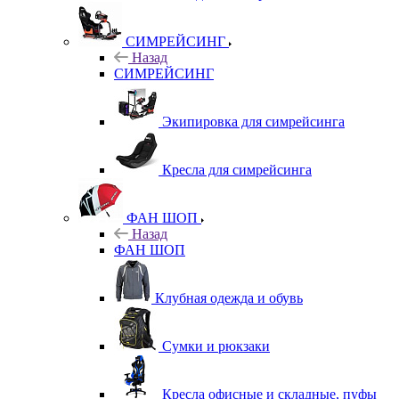
СИМРЕЙСИНГ
Назад
СИМРЕЙСИНГ
Экипировка для симрейсинга
Кресла для симрейсинга
ФАН ШОП
Назад
ФАН ШОП
Клубная одежда и обувь
Сумки и рюкзаки
Кресла офисные и складные, пуфы