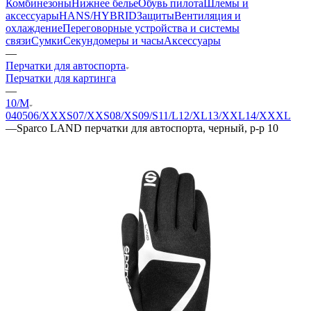
Комбинезоны
Нижнее белье
Обувь пилота
Шлемы и
аксессуары
HANS/HYBRID
Защиты
Вентиляция и
охлаждение
Переговорные устройства и системы
связи
Сумки
Секундомеры и часы
Аксессуары
—
Перчатки для автоспорта
Перчатки для картинга
—
10/M
04
05
06/XXXS
07/XXS
08/XS
09/S
11/L
12/XL
13/XXL
14/XXXL
—
Sparco LAND перчатки для автоспорта, черный, р-р 10