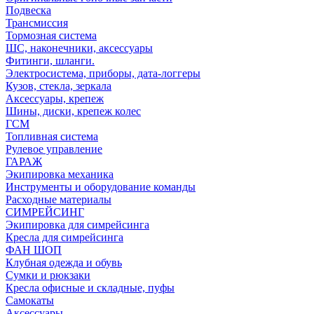
Подвеска
Трансмиссия
Тормозная система
ШС, наконечники, аксессуары
Фитинги, шланги.
Электросистема, приборы, дата-логгеры
Кузов, стекла, зеркала
Аксессуары, крепеж
Шины, диски, крепеж колес
ГСМ
Топливная система
Рулевое управление
ГАРАЖ
Экипировка механика
Инструменты и оборудование команды
Расходные материалы
СИМРЕЙСИНГ
Экипировка для симрейсинга
Кресла для симрейсинга
ФАН ШОП
Клубная одежда и обувь
Сумки и рюкзаки
Кресла офисные и складные, пуфы
Самокаты
Аксессуары