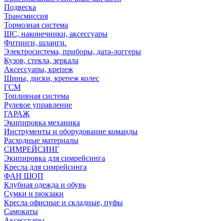
Подвеска
Трансмиссия
Тормозная система
ШС, наконечники, аксессуары
Фитинги, шланги.
Электросистема, приборы, дата-логгеры
Кузов, стекла, зеркала
Аксессуары, крепеж
Шины, диски, крепеж колес
ГСМ
Топливная система
Рулевое управление
ГАРАЖ
Экипировка механика
Инструменты и оборудование команды
Расходные материалы
СИМРЕЙСИНГ
Экипировка для симрейсинга
Кресла для симрейсинга
ФАН ШОП
Клубная одежда и обувь
Сумки и рюкзаки
Кресла офисные и складные, пуфы
Самокаты
Аксессуары