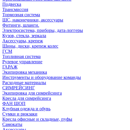
Подвеска
Трансмиссия
Тормозная система
ШС, наконечники, аксессуары
Фитинги, шланги.
Электросистема, приборы, дата-логгеры
Кузов, стекла, зеркала
Аксессуары, крепеж
Шины, диски, крепеж колес
ГСМ
Топливная система
Рулевое управление
ГАРАЖ
Экипировка механика
Инструменты и оборудование команды
Расходные материалы
СИМРЕЙСИНГ
Экипировка для симрейсинга
Кресла для симрейсинга
ФАН ШОП
Клубная одежда и обувь
Сумки и рюкзаки
Кресла офисные и складные, пуфы
Самокаты
Аксессуары