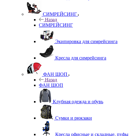
СИМРЕЙСИНГ
Назад
СИМРЕЙСИНГ
Экипировка для симрейсинга
Кресла для симрейсинга
ФАН ШОП
Назад
ФАН ШОП
Клубная одежда и обувь
Сумки и рюкзаки
Кресла офисные и складные, пуфы