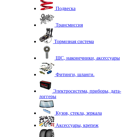
Подвеска
Трансмиссия
Тормозная система
ШС, наконечники, аксессуары
Фитинги, шланги.
Электросистема, приборы, дата-
логгеры
Кузов, стекла, зеркала
Аксессуары, крепеж