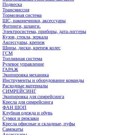
Подвеска
Трансмиссия
Тормозная система
ШС, наконечники, аксессуары
Фитинги, шланги.
Электросистема, приборы, дата-логгеры
Кузов, стекла, зеркала
Аксессуары, крепеж
Шины, диски, крепеж колес
ГСМ
Топливная система
Рулевое управление
ГАРАЖ
Экипировка механика
Инструменты и оборудование команды
Расходные материалы
СИМРЕЙСИНГ
Экипировка для симрейсинга
Кресла для симрейсинга
ФАН ШОП
Клубная одежда и обувь
Сумки и рюкзаки
Кресла офисные и складные, пуфы
Самокаты
Аксессуары