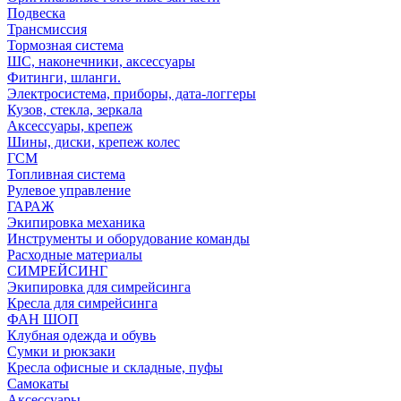
Подвеска
Трансмиссия
Тормозная система
ШС, наконечники, аксессуары
Фитинги, шланги.
Электросистема, приборы, дата-логгеры
Кузов, стекла, зеркала
Аксессуары, крепеж
Шины, диски, крепеж колес
ГСМ
Топливная система
Рулевое управление
ГАРАЖ
Экипировка механика
Инструменты и оборудование команды
Расходные материалы
СИМРЕЙСИНГ
Экипировка для симрейсинга
Кресла для симрейсинга
ФАН ШОП
Клубная одежда и обувь
Сумки и рюкзаки
Кресла офисные и складные, пуфы
Самокаты
Аксессуары