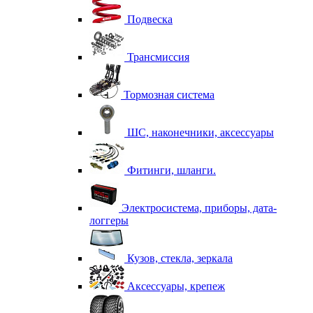
Подвеска
Трансмиссия
Тормозная система
ШС, наконечники, аксессуары
Фитинги, шланги.
Электросистема, приборы, дата-
логгеры
Кузов, стекла, зеркала
Аксессуары, крепеж