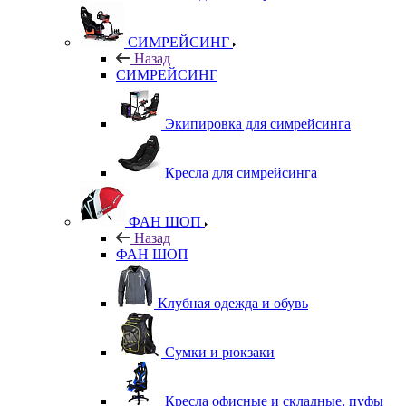
СИМРЕЙСИНГ
Назад
СИМРЕЙСИНГ
Экипировка для симрейсинга
Кресла для симрейсинга
ФАН ШОП
Назад
ФАН ШОП
Клубная одежда и обувь
Сумки и рюкзаки
Кресла офисные и складные, пуфы