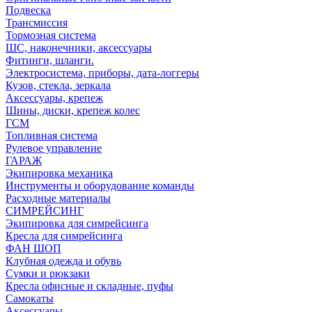
Подвеска
Трансмиссия
Тормозная система
ШС, наконечники, аксессуары
Фитинги, шланги.
Электросистема, приборы, дата-логгеры
Кузов, стекла, зеркала
Аксессуары, крепеж
Шины, диски, крепеж колес
ГСМ
Топливная система
Рулевое управление
ГАРАЖ
Экипировка механика
Инструменты и оборудование команды
Расходные материалы
СИМРЕЙСИНГ
Экипировка для симрейсинга
Кресла для симрейсинга
ФАН ШОП
Клубная одежда и обувь
Сумки и рюкзаки
Кресла офисные и складные, пуфы
Самокаты
Аксессуары