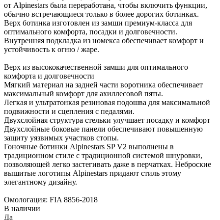
от Alpinestars была переработана, чтобы включить функции,
обычно встречающиеся только в более дорогих ботинках.
Верх ботинка изготовлен из замши премиум-класса для
оптимального комфорта, посадки и долговечности.
Внутренняя подкладка из номекса обеспечивает комфорт и
устойчивость к огню / жаре.
Верх из высококачественной замши для оптимального
комфорта и долговечности
Мягкий материал на задней части воротника обеспечивает
максимальный комфорт для ахиллесовой пяты.
Легкая и ультратонкая резиновая подошва для максимальной
подвижности и сцепления с педалями.
Двухслойная структура стельки улучшает посадку и комфорт
Двухслойные боковые панели обеспечивают повышенную
защиту уязвимых участков стопы.
Гоночные ботинки Alpinestars SP V2 выполнены в
традиционном стиле с традиционной системой шнуровки,
позволяющей легко застегивать даже в перчатках. Неброские
вышитые логотипы Alpinestars придают стиль этому
элегантному дизайну.
Омологация: FIA 8856-2018
В наличии
Да