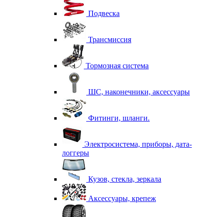
Подвеска
Трансмиссия
Тормозная система
ШС, наконечники, аксессуары
Фитинги, шланги.
Электросистема, приборы, дата-
логгеры
Кузов, стекла, зеркала
Аксессуары, крепеж