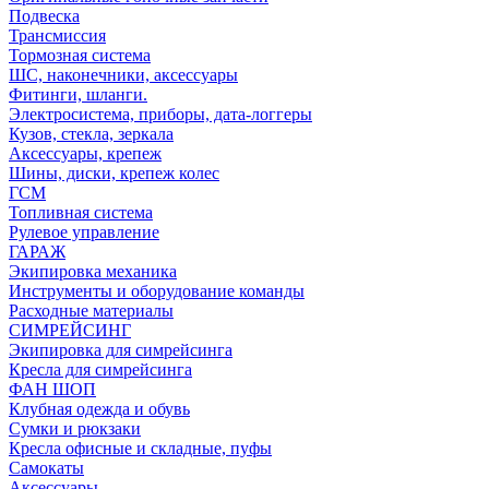
Подвеска
Трансмиссия
Тормозная система
ШС, наконечники, аксессуары
Фитинги, шланги.
Электросистема, приборы, дата-логгеры
Кузов, стекла, зеркала
Аксессуары, крепеж
Шины, диски, крепеж колес
ГСМ
Топливная система
Рулевое управление
ГАРАЖ
Экипировка механика
Инструменты и оборудование команды
Расходные материалы
СИМРЕЙСИНГ
Экипировка для симрейсинга
Кресла для симрейсинга
ФАН ШОП
Клубная одежда и обувь
Сумки и рюкзаки
Кресла офисные и складные, пуфы
Самокаты
Аксессуары