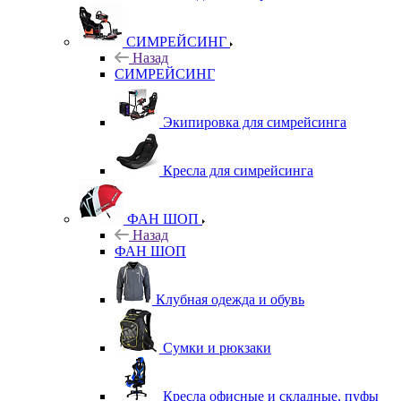
СИМРЕЙСИНГ
Назад
СИМРЕЙСИНГ
Экипировка для симрейсинга
Кресла для симрейсинга
ФАН ШОП
Назад
ФАН ШОП
Клубная одежда и обувь
Сумки и рюкзаки
Кресла офисные и складные, пуфы