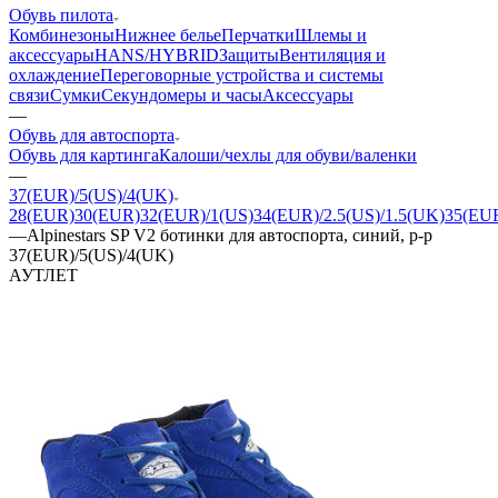
Обувь пилота
Комбинезоны
Нижнее белье
Перчатки
Шлемы и
аксессуары
HANS/HYBRID
Защиты
Вентиляция и
охлаждение
Переговорные устройства и системы
связи
Сумки
Секундомеры и часы
Аксессуары
—
Обувь для автоспорта
Обувь для картинга
Калоши/чехлы для обуви/валенки
—
37(EUR)/5(US)/4(UK)
28(EUR)
30(EUR)
32(EUR)/1(US)
34(EUR)/2.5(US)/1.5(UK)
35(EUR
—
Alpinestars SP V2 ботинки для автоспорта, синий, р-р
37(EUR)/5(US)/4(UK)
АУТЛЕТ