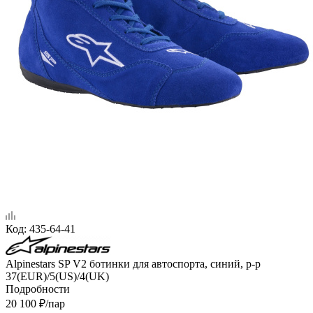
Код:
435-64-41
Alpinestars SP V2 ботинки для автоспорта, синий, р-р
37(EUR)/5(US)/4(UK)
Подробности
20 100
₽
/пар