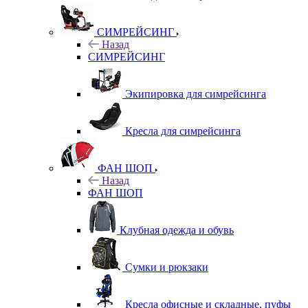
СИМРЕЙСИНГ
Назад
СИМРЕЙСИНГ
Экипировка для симрейсинга
Кресла для симрейсинга
ФАН ШОП
Назад
ФАН ШОП
Клубная одежда и обувь
Сумки и рюкзаки
Кресла офисные и складные, пуфы