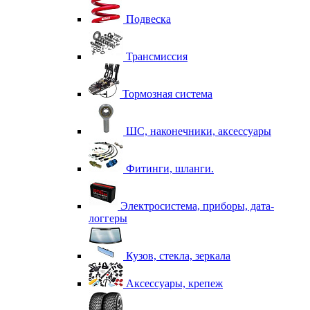
Подвеска
Трансмиссия
Тормозная система
ШС, наконечники, аксессуары
Фитинги, шланги.
Электросистема, приборы, дата-
логгеры
Кузов, стекла, зеркала
Аксессуары, крепеж