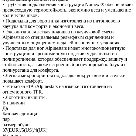
• Трубчатая подкладочная конструкция Nomex ® обеспечивает
превосходную термостойкость, экономию веса и уменьшение
количества швов.
• Подкладка для воротника изготовлена из нитрилового
каучука для комфорта и экономии веса.
• Эксклюзивная легкая подошва из каучуковой смеси
Alpinestars со специальным рельефным сцеплением и
улучшенным ощущением педалей в гоночных условиях.
• Подставка для ног Alpinestars имеет многокомпонентную
конструкцию и эргономичную подставку для пятки из
полипропилена, которая обеспечивает поддержку, защиту и
стабильность, а также встроенный огнеупорный каблук из
полиуретана для комфорта.
• Легкая микропористая подкладка вокруг пятки и стельки
повышает комфорт.
• Этикетка FIA /Alpinestars на язычке изготовлена из
огнеупорного TPR.
• Логотипы вышиты.
В наличии
Да
Базовая единица
пар
размер обуви
37(EUR)/5(US)/4(UK)
Наличие