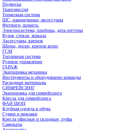
Подвеска
Трансмиссия
Тормозная система
ШС, наконечники, аксессуары
Фитинги, шланги.
Электросистема, приборы, дата-логгеры
Кузов, стекла, зеркала
Аксессуары, крепеж
Шины, диски, крепеж колес
ГСМ
Топливная система
Рулевое управление
ГАРАЖ
Экипировка механика
Инструменты и оборудование команды
Расходные материалы
СИМРЕЙСИНГ
Экипировка для симрейсинга
Кресла для симрейсинга
ФАН ШОП
Клубная одежда и обувь
Сумки и рюкзаки
Кресла офисные и складные, пуфы
Самокаты
Аксессуары