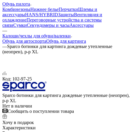
Обувь пилота
Комбинезоны
Нижнее белье
Перчатки
Шлемы и
аксессуары
HANS/HYBRID
Защиты
Вентиляция и
охлаждение
Переговорные устройства и системы
связи
Сумки
Секундомеры и часы
Аксессуары
—
Калоши/чехлы для обуви/валенки
Обувь для автоспорта
Обувь для картинга
—
Sparco ботинки для картинга дождевые утепленные
(неопрен), р-р XL
Код:
102-97-25
Sparco ботинки для картинга дождевые утепленные (неопрен),
р-р XL
Нет в наличии
Сообщить о поступлении товара
Хочу в подарок
Характеристики