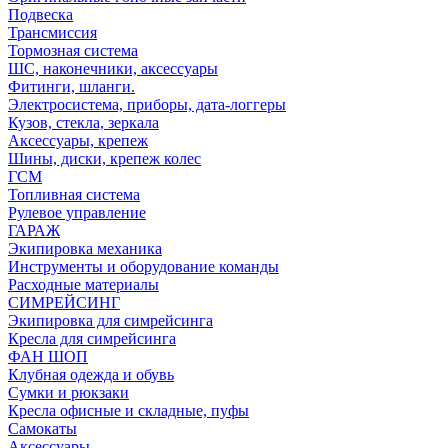
Подвеска
Трансмиссия
Тормозная система
ШС, наконечники, аксессуары
Фитинги, шланги.
Электросистема, приборы, дата-логгеры
Кузов, стекла, зеркала
Аксессуары, крепеж
Шины, диски, крепеж колес
ГСМ
Топливная система
Рулевое управление
ГАРАЖ
Экипировка механика
Инструменты и оборудование команды
Расходные материалы
СИМРЕЙСИНГ
Экипировка для симрейсинга
Кресла для симрейсинга
ФАН ШОП
Клубная одежда и обувь
Сумки и рюкзаки
Кресла офисные и складные, пуфы
Самокаты
Аксессуары