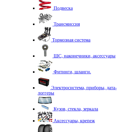
Подвеска
Трансмиссия
Тормозная система
ШС, наконечники, аксессуары
Фитинги, шланги.
Электросистема, приборы, дата-
логгеры
Кузов, стекла, зеркала
Аксессуары, крепеж