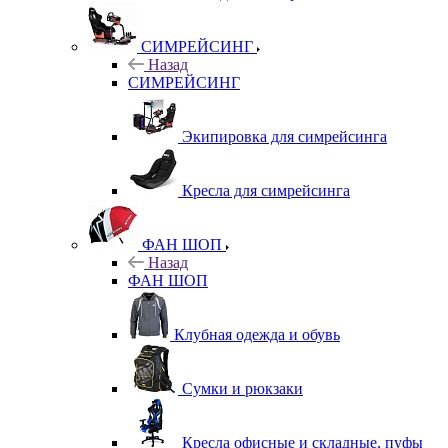
СИМРЕЙСИНГ
Назад
СИМРЕЙСИНГ
Экипировка для симрейсинга
Кресла для симрейсинга
ФАН ШОП
Назад
ФАН ШОП
Клубная одежда и обувь
Сумки и рюкзаки
Кресла офисные и складные, пуфы