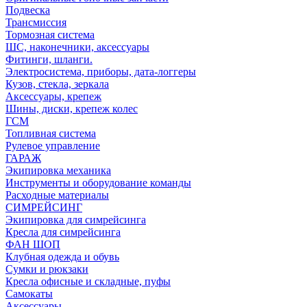
Подвеска
Трансмиссия
Тормозная система
ШС, наконечники, аксессуары
Фитинги, шланги.
Электросистема, приборы, дата-логгеры
Кузов, стекла, зеркала
Аксессуары, крепеж
Шины, диски, крепеж колес
ГСМ
Топливная система
Рулевое управление
ГАРАЖ
Экипировка механика
Инструменты и оборудование команды
Расходные материалы
СИМРЕЙСИНГ
Экипировка для симрейсинга
Кресла для симрейсинга
ФАН ШОП
Клубная одежда и обувь
Сумки и рюкзаки
Кресла офисные и складные, пуфы
Самокаты
Аксессуары