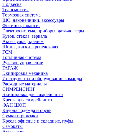
Подвеска
Трансмиссия
Тормозная система
ШС, наконечники, аксессуары
Фитинги, шланги.
Электросистема, приборы, дата-логгеры
Кузов, стекла, зеркала
Аксессуары, крепеж
Шины, диски, крепеж колес
ГСМ
Топливная система
Рулевое управление
ГАРАЖ
Экипировка механика
Инструменты и оборудование команды
Расходные материалы
СИМРЕЙСИНГ
Экипировка для симрейсинга
Кресла для симрейсинга
ФАН ШОП
Клубная одежда и обувь
Сумки и рюкзаки
Кресла офисные и складные, пуфы
Самокаты
Аксессуары