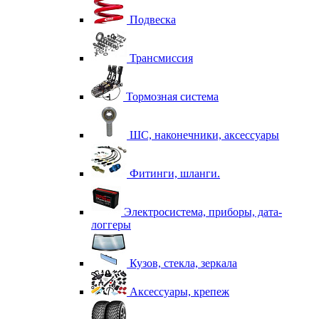
Подвеска
Трансмиссия
Тормозная система
ШС, наконечники, аксессуары
Фитинги, шланги.
Электросистема, приборы, дата-
логгеры
Кузов, стекла, зеркала
Аксессуары, крепеж