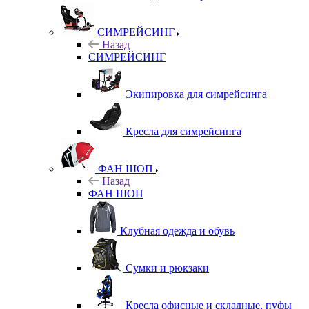
СИМРЕЙСИНГ
Назад
СИМРЕЙСИНГ
Экипировка для симрейсинга
Кресла для симрейсинга
ФАН ШОП
Назад
ФАН ШОП
Клубная одежда и обувь
Сумки и рюкзаки
Кресла офисные и складные, пуфы