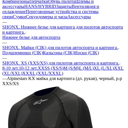
Комбинезоны
Перчатки
Обувь пилота
Шлемы и
аксессуары
HANS/HYBRID
Защиты
Вентиляция и
охлаждение
Переговорные устройства и системы
связи
Сумки
Секундомеры и часы
Аксессуары
—
SHONX. Нижнее белье для картинга для пилотов автоспорта
и картинга.
Нижнее белье для автоспорта
—
SHONX. Майки (CIK) для пилотов автоспорта и картинга.
Подшлемники (CIK)
Кальсоны (CIK)
Носки (CIK)
—
SHONX. XS (XXS/XS) для пилотов автоспорта и картинга.
8-10 лет.
10-12 лет.
XXS
S (XS/S)
M (S/M)
L (M/L)
XL (L/XL)
XXL
(XL/XXL)
XXXL (XXL/XXXL)
—
Alpinestars KX майка для картинга (дл. рукав), черный, р-р
XXS/XS