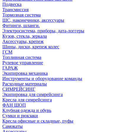
Подвеска
Трансмиссия
Тормозная система
ШС, наконечники, аксессуары
Фитинги, шланги.
Электросистема, приборы, дата-логгеры
Кузов, стекла, зеркала
Аксессуары, крепеж
Шины, диски, крепеж колес
ГСМ
Топливная система
Рулевое управление
ГАРАЖ
Экипировка механика
Инструменты и оборудование команды
Расходные материалы
СИМРЕЙСИНГ
Экипировка для симрейсинга
Кресла для симрейсинга
ФАН ШОП
Клубная одежда и обувь
Сумки и рюкзаки
Кресла офисные и складные, пуфы
Самокаты
Аксессуары