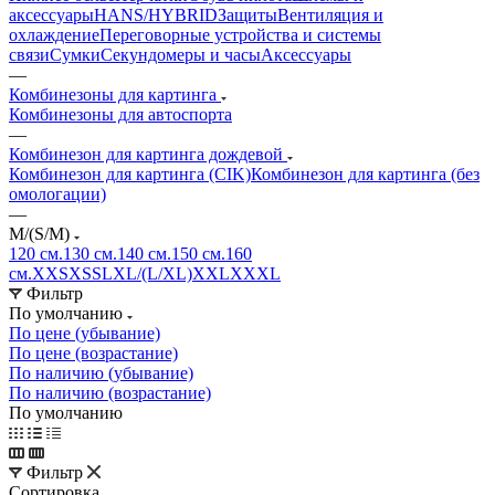
аксессуары
HANS/HYBRID
Защиты
Вентиляция и
охлаждение
Переговорные устройства и системы
связи
Сумки
Секундомеры и часы
Аксессуары
—
Комбинезоны для картинга
Комбинезоны для автоспорта
—
Комбинезон для картинга дождевой
Комбинезон для картинга (CIK)
Комбинезон для картинга (без
омологации)
—
M/(S/M)
120 см.
130 см.
140 см.
150 см.
160
см.
XXS
XS
S
L
XL/(L/XL)
XXL
XXXL
Фильтр
По умолчанию
По цене (убывание)
По цене (возрастание)
По наличию (убывание)
По наличию (возрастание)
По умолчанию
Фильтр
Сортировка