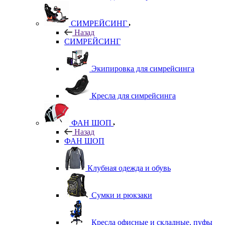
СИМРЕЙСИНГ
Назад
СИМРЕЙСИНГ
Экипировка для симрейсинга
Кресла для симрейсинга
ФАН ШОП
Назад
ФАН ШОП
Клубная одежда и обувь
Сумки и рюкзаки
Кресла офисные и складные, пуфы