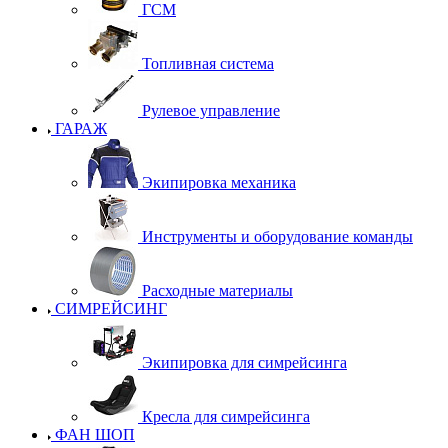
ГСМ
Топливная система
Рулевое управление
ГАРАЖ
Экипировка механика
Инструменты и оборудование команды
Расходные материалы
СИМРЕЙСИНГ
Экипировка для симрейсинга
Кресла для симрейсинга
ФАН ШОП