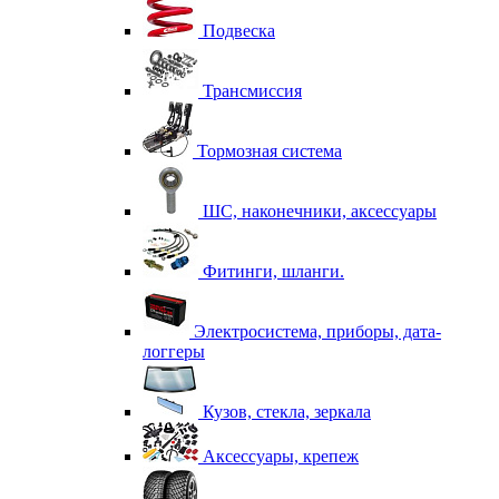
Подвеска
Трансмиссия
Тормозная система
ШС, наконечники, аксессуары
Фитинги, шланги.
Электросистема, приборы, дата-
логгеры
Кузов, стекла, зеркала
Аксессуары, крепеж