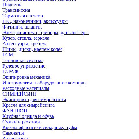
Подвеска
Трансмиссия
Тормозная система
ШС, наконечники, аксессуары
Фитинги, шланги.
Электросистема, приборы, дата-логгеры
Кузов, стекла, зеркала
Аксессуары, крепеж
Шины, диски, крепеж колес
ГСМ
Топливная система
Рулевое управление
ГАРАЖ
Экипировка механика
Инструменты и оборудование команды
Расходные материалы
СИМРЕЙСИНГ
Экипировка для симрейсинга
Кресла для симрейсинга
ФАН ШОП
Клубная одежда и обувь
Сумки и рюкзаки
Кресла офисные и складные, пуфы
Самокаты
Аксессуары