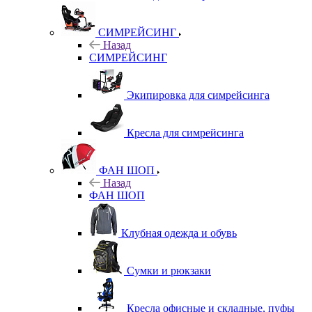
СИМРЕЙСИНГ
Назад
СИМРЕЙСИНГ
Экипировка для симрейсинга
Кресла для симрейсинга
ФАН ШОП
Назад
ФАН ШОП
Клубная одежда и обувь
Сумки и рюкзаки
Кресла офисные и складные, пуфы