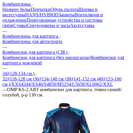
Комбинезоны
Нижнее белье
Перчатки
Обувь пилота
Шлемы и
аксессуары
HANS/HYBRID
Защиты
Вентиляция и
охлаждение
Переговорные устройства и системы
связи
Сумки
Секундомеры и часы
Аксессуары
—
Комбинезоны для картинга
Комбинезоны для автоспорта
—
Комбинезон для картинга (CIK)
Комбинезон для картинга (без омологации)
Комбинезон для
картинга дождевой
—
34/(128-134 см.)
32/(118-128 см.)
36/(134-140 см.)
38/(141-152 см.)
40/(153-160
см.)/XXS
42
44/XS
46/S
48
50/M
52
54/L
56
58/XL
60
62/XXL
—
OMP KS-2 ART комбинезон для картинга, темно-синий/
голубой, р-р 130 см.