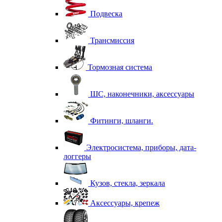
Подвеска
Трансмиссия
Тормозная система
ШС, наконечники, аксессуары
Фитинги, шланги.
Электросистема, приборы, дата-
логгеры
Кузов, стекла, зеркала
Аксессуары, крепеж