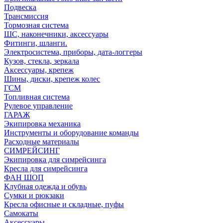
Подвеска
Трансмиссия
Тормозная система
ШС, наконечники, аксессуары
Фитинги, шланги.
Электросистема, приборы, дата-логгеры
Кузов, стекла, зеркала
Аксессуары, крепеж
Шины, диски, крепеж колес
ГСМ
Топливная система
Рулевое управление
ГАРАЖ
Экипировка механика
Инструменты и оборудование команды
Расходные материалы
СИМРЕЙСИНГ
Экипировка для симрейсинга
Кресла для симрейсинга
ФАН ШОП
Клубная одежда и обувь
Сумки и рюкзаки
Кресла офисные и складные, пуфы
Самокаты
Аксессуары