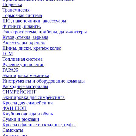
Подвеска
Трансмиссия
Тормозная система
ШС, наконечники, аксессуары
Фитинги, шланги.
Электросистема, приборы, дата-логгеры
Кузов, стекла, зеркала
Аксессуары, крепеж
Шины, диски, крепеж колес
ГСМ
Топливная система
Рулевое управление
ГАРАЖ
Экипировка механика
Инструменты и оборудование команды
Расходные материалы
СИМРЕЙСИНГ
Экипировка для симрейсинга
Кресла для симрейсинга
ФАН ШОП
Клубная одежда и обувь
Сумки и рюкзаки
Кресла офисные и складные, пуфы
Самокаты
Аксессуары