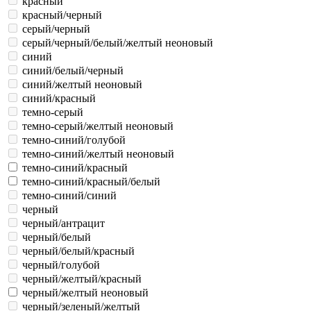
красный
красный/черный
серый/черный
серый/черный/белый/желтый неоновый
синий
синий/белый/черный
синий/желтый неоновый
синий/красный
темно-серый
темно-серый/желтый неоновый
темно-синий/голубой
темно-синий/желтый неоновый
темно-синий/красный
темно-синий/красный/белый
темно-синий/синий
черный
черный/антрацит
черный/белый
черный/белый/красный
черный/голубой
черный/желтый/красный
черный/желтый неоновый
черный/зеленый/желтый