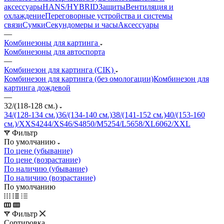
аксессуары
HANS/HYBRID
Защиты
Вентиляция и
охлаждение
Переговорные устройства и системы
связи
Сумки
Секундомеры и часы
Аксессуары
—
Комбинезоны для картинга
Комбинезоны для автоспорта
—
Комбинезон для картинга (CIK)
Комбинезон для картинга (без омологации)
Комбинезон для
картинга дождевой
—
32/(118-128 см.)
34/(128-134 см.)
36/(134-140 см.)
38/(141-152 см.)
40/(153-160
см.)/XXS
42
44/XS
46/S
48
50/M
52
54/L
56
58/XL
60
62/XXL
Фильтр
По умолчанию
По цене (убывание)
По цене (возрастание)
По наличию (убывание)
По наличию (возрастание)
По умолчанию
Фильтр
Сортировка