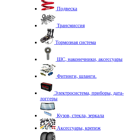
Подвеска
Трансмиссия
Тормозная система
ШС, наконечники, аксессуары
Фитинги, шланги.
Электросистема, приборы, дата-
логгеры
Кузов, стекла, зеркала
Аксессуары, крепеж