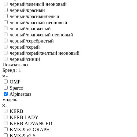
черный/зеленый неоновый
черный/красный
черный/красный/белый
черный/красный неоновый
черный/оранжевый
черный/оранжевый неоновый
черный/серебристый
черный/серый
черный/серый/желтый неоновый
черный/синий
Показать все
Бренд
: 1
OMP
Sparco
Alpinestars
модель
KERB
KERB LADY
KERB ADVANCED
KMX-9 v2 GRAPH
KMX-9 v2 S