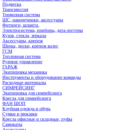
Подвеска
Трансмиссия
Тормозная система
ШС, наконечники, аксессуары
Фитинги, шланги.
Электросистема, приборы, дата-логгеры
Кузов, стекла, зеркала
Аксессуары, крепеж
Шины, диски, крепеж колес
ГСМ
Топливная система
Рулевое управление
ГАРАЖ
Экипировка механика
Инструменты и оборудование команды
Расходные материалы
СИМРЕЙСИНГ
Экипировка для симрейсинга
Кресла для симрейсинга
ФАН ШОП
Клубная одежда и обувь
Сумки и рюкзаки
Кресла офисные и складные, пуфы
Самокаты
Аксессуары