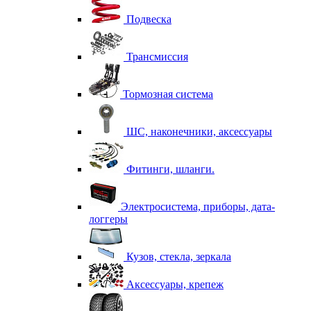
Подвеска
Трансмиссия
Тормозная система
ШС, наконечники, аксессуары
Фитинги, шланги.
Электросистема, приборы, дата-
логгеры
Кузов, стекла, зеркала
Аксессуары, крепеж