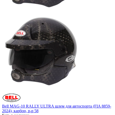
Bell MAG-10 RALLY ULTRA шлем для автоспорта (FIA 8859-
2024), карбон, р-р 58