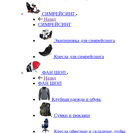
СИМРЕЙСИНГ
Назад
СИМРЕЙСИНГ
Экипировка для симрейсинга
Кресла для симрейсинга
ФАН ШОП
Назад
ФАН ШОП
Клубная одежда и обувь
Сумки и рюкзаки
Кресла офисные и складные, пуфы