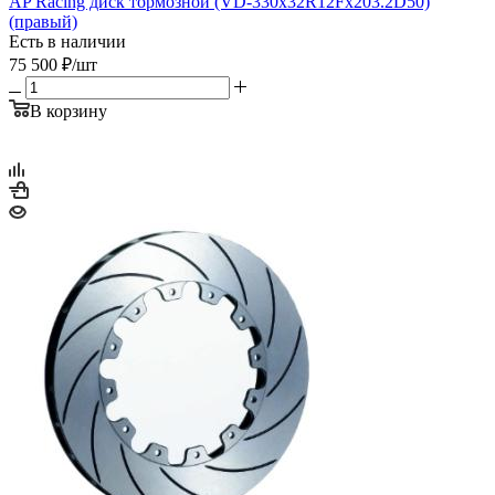
AP Racing диск тормозной (VD-330x32R12Fx203.2D50)
(правый)
Есть в наличии
75 500
₽
/шт
В корзину