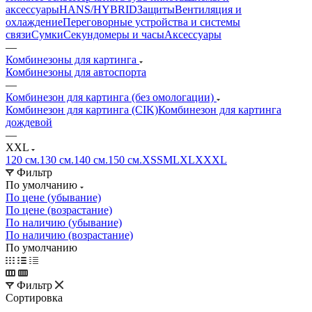
аксессуары
HANS/HYBRID
Защиты
Вентиляция и
охлаждение
Переговорные устройства и системы
связи
Сумки
Секундомеры и часы
Аксессуары
—
Комбинезоны для картинга
Комбинезоны для автоспорта
—
Комбинезон для картинга (без омологации)
Комбинезон для картинга (CIK)
Комбинезон для картинга
дождевой
—
XXL
120 см.
130 см.
140 см.
150 см.
XS
S
M
L
XL
XXXL
Фильтр
По умолчанию
По цене (убывание)
По цене (возрастание)
По наличию (убывание)
По наличию (возрастание)
По умолчанию
Фильтр
Сортировка