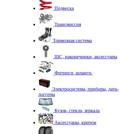
Подвеска
Трансмиссия
Тормозная система
ШС, наконечники, аксессуары
Фитинги, шланги.
Электросистема, приборы, дата-
логгеры
Кузов, стекла, зеркала
Аксессуары, крепеж