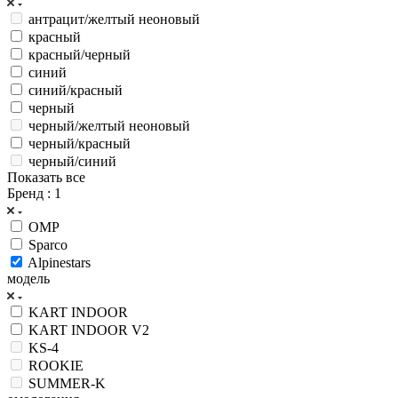
антрацит/желтый неоновый
красный
красный/черный
синий
синий/красный
черный
черный/желтый неоновый
черный/красный
черный/синий
Показать все
Бренд
: 1
OMP
Sparco
Alpinestars
модель
KART INDOOR
KART INDOOR V2
KS-4
ROOKIE
SUMMER-K