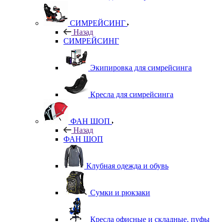
СИМРЕЙСИНГ
Назад
СИМРЕЙСИНГ
Экипировка для симрейсинга
Кресла для симрейсинга
ФАН ШОП
Назад
ФАН ШОП
Клубная одежда и обувь
Сумки и рюкзаки
Кресла офисные и складные, пуфы