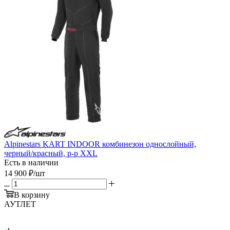
Alpinestars KART INDOOR комбинезон однослойный,
черный/красный, р-р XXL
Есть в наличии
14 900
₽
/шт
В корзину
АУТЛЕТ