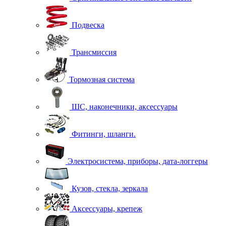
Подвеска
Трансмиссия
Тормозная система
ШС, наконечники, аксессуары
Фитинги, шланги.
Электросистема, приборы, дата-логгеры
Кузов, стекла, зеркала
Аксессуары, крепеж