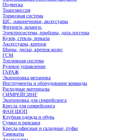
Подвеска
Трансмиссия
Тормозная система
ШС, наконечники, аксессуары
Фитинги, шланги.
Электросистема, приборы, дата-логгеры
Кузов, стекла, зеркала
Аксессуары, крепеж
Шины, диски, крепеж колес
ГСМ
Топливная система
Рулевое управление
ГАРАЖ
Экипировка механика
Инструменты и оборудование команды
Расходные материалы
СИМРЕЙСИНГ
Экипировка для симрейсинга
Кресла для симрейсинга
ФАН ШОП
Клубная одежда и обувь
Сумки и рюкзаки
Кресла офисные и складные, пуфы
Самокаты
Аксессуары