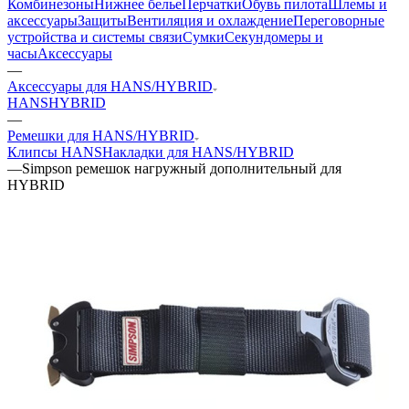
Комбинезоны
Нижнее белье
Перчатки
Обувь пилота
Шлемы и
аксессуары
Защиты
Вентиляция и охлаждение
Переговорные
устройства и системы связи
Сумки
Секундомеры и
часы
Аксессуары
—
Аксессуары для HANS/HYBRID
HANS
HYBRID
—
Ремешки для HANS/HYBRID
Клипсы HANS
Накладки для HANS/HYBRID
—
Simpson ремешок нагружный дополнительный для
HYBRID