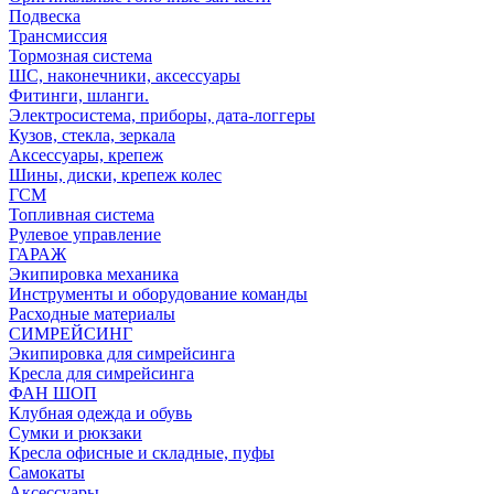
Подвеска
Трансмиссия
Тормозная система
ШС, наконечники, аксессуары
Фитинги, шланги.
Электросистема, приборы, дата-логгеры
Кузов, стекла, зеркала
Аксессуары, крепеж
Шины, диски, крепеж колес
ГСМ
Топливная система
Рулевое управление
ГАРАЖ
Экипировка механика
Инструменты и оборудование команды
Расходные материалы
СИМРЕЙСИНГ
Экипировка для симрейсинга
Кресла для симрейсинга
ФАН ШОП
Клубная одежда и обувь
Сумки и рюкзаки
Кресла офисные и складные, пуфы
Самокаты
Аксессуары