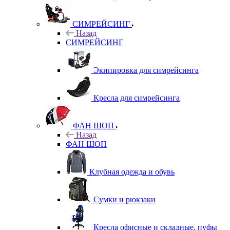
СИМРЕЙСИНГ
Назад
СИМРЕЙСИНГ
Экипировка для симрейсинга
Кресла для симрейсинга
ФАН ШОП
Назад
ФАН ШОП
Клубная одежда и обувь
Сумки и рюкзаки
Кресла офисные и складные, пуфы