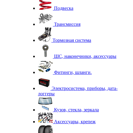
Подвеска
Трансмиссия
Тормозная система
ШС, наконечники, аксессуары
Фитинги, шланги.
Электросистема, приборы, дата-
логгеры
Кузов, стекла, зеркала
Аксессуары, крепеж