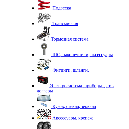
Подвеска
Трансмиссия
Тормозная система
ШС, наконечники, аксессуары
Фитинги, шланги.
Электросистема, приборы, дата-
логгеры
Кузов, стекла, зеркала
Аксессуары, крепеж