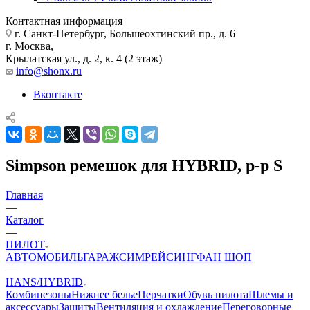
Контактная информация
г. Санкт-Петербург, Большеохтинский пр., д. 6
г. Москва,
Крылатская ул., д. 2, к. 4 (2 этаж)
info@shonx.ru
Вконтакте
Simpson ремешок для HYBRID, р-р S
Главная
—
Каталог
—
ПИЛОТ
АВТОМОБИЛЬ
ГАРАЖ
СИМРЕЙСИНГ
ФАН ШОП
—
HANS/HYBRID
Комбинезоны
Нижнее белье
Перчатки
Обувь пилота
Шлемы и
аксессуары
Защиты
Вентиляция и охлаждение
Переговорные