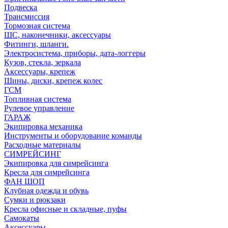
Подвеска
Трансмиссия
Тормозная система
ШС, наконечники, аксессуары
Фитинги, шланги.
Электросистема, приборы, дата-логгеры
Кузов, стекла, зеркала
Аксессуары, крепеж
Шины, диски, крепеж колес
ГСМ
Топливная система
Рулевое управление
ГАРАЖ
Экипировка механика
Инструменты и оборудование команды
Расходные материалы
СИМРЕЙСИНГ
Экипировка для симрейсинга
Кресла для симрейсинга
ФАН ШОП
Клубная одежда и обувь
Сумки и рюкзаки
Кресла офисные и складные, пуфы
Самокаты
Аксессуары