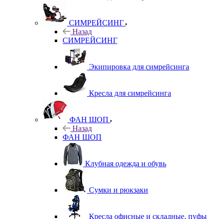
СИМРЕЙСИНГ
Назад
СИМРЕЙСИНГ
Экипировка для симрейсинга
Кресла для симрейсинга
ФАН ШОП
Назад
ФАН ШОП
Клубная одежда и обувь
Сумки и рюкзаки
Кресла офисные и складные, пуфы