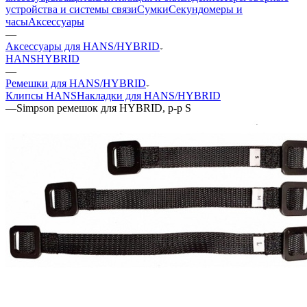
устройства и системы связи
Сумки
Секундомеры и
часы
Аксессуары
—
Аксессуары для HANS/HYBRID
HANS
HYBRID
—
Ремешки для HANS/HYBRID
Клипсы HANS
Накладки для HANS/HYBRID
—
Simpson ремешок для HYBRID, р-р S