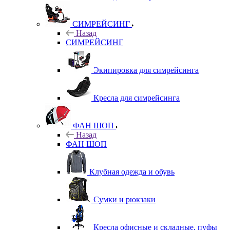
СИМРЕЙСИНГ
Назад
СИМРЕЙСИНГ
Экипировка для симрейсинга
Кресла для симрейсинга
ФАН ШОП
Назад
ФАН ШОП
Клубная одежда и обувь
Сумки и рюкзаки
Кресла офисные и складные, пуфы