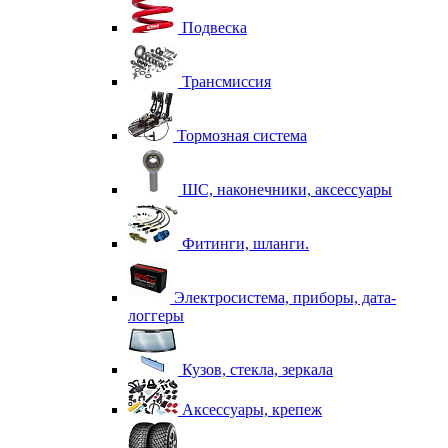
Подвеска
Трансмиссия
Тормозная система
ШС, наконечники, аксессуары
Фитинги, шланги.
Электросистема, приборы, дата-
логгеры
Кузов, стекла, зеркала
Аксессуары, крепеж