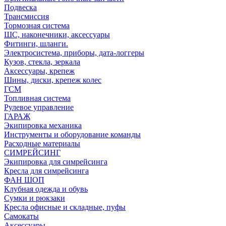
Подвеска
Трансмиссия
Тормозная система
ШС, наконечники, аксессуары
Фитинги, шланги.
Электросистема, приборы, дата-логгеры
Кузов, стекла, зеркала
Аксессуары, крепеж
Шины, диски, крепеж колес
ГСМ
Топливная система
Рулевое управление
ГАРАЖ
Экипировка механика
Инструменты и оборудование команды
Расходные материалы
СИМРЕЙСИНГ
Экипировка для симрейсинга
Кресла для симрейсинга
ФАН ШОП
Клубная одежда и обувь
Сумки и рюкзаки
Кресла офисные и складные, пуфы
Самокаты
Аксессуары