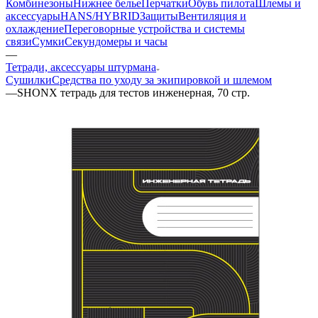
Комбинезоны
Нижнее белье
Перчатки
Обувь пилота
Шлемы и
аксессуары
HANS/HYBRID
Защиты
Вентиляция и
охлаждение
Переговорные устройства и системы
связи
Сумки
Секундомеры и часы
—
Тетради, аксессуары штурмана
Сушилки
Средства по уходу за экипировкой и шлемом
—
SHONX тетрадь для тестов инженерная, 70 стр.