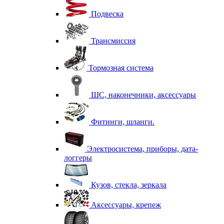
Подвеска
Трансмиссия
Тормозная система
ШС, наконечники, аксессуары
Фитинги, шланги.
Электросистема, приборы, дата-
логгеры
Кузов, стекла, зеркала
Аксессуары, крепеж