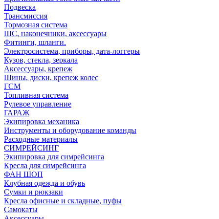
Подвеска
Трансмиссия
Тормозная система
ШС, наконечники, аксессуары
Фитинги, шланги.
Электросистема, приборы, дата-логгеры
Кузов, стекла, зеркала
Аксессуары, крепеж
Шины, диски, крепеж колес
ГСМ
Топливная система
Рулевое управление
ГАРАЖ
Экипировка механика
Инструменты и оборудование команды
Расходные материалы
СИМРЕЙСИНГ
Экипировка для симрейсинга
Кресла для симрейсинга
ФАН ШОП
Клубная одежда и обувь
Сумки и рюкзаки
Кресла офисные и складные, пуфы
Самокаты
Аксессуары