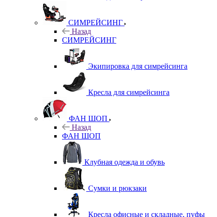
СИМРЕЙСИНГ
Назад
СИМРЕЙСИНГ
Экипировка для симрейсинга
Кресла для симрейсинга
ФАН ШОП
Назад
ФАН ШОП
Клубная одежда и обувь
Сумки и рюкзаки
Кресла офисные и складные, пуфы