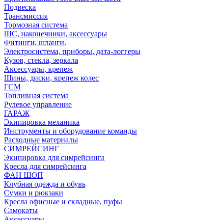
Подвеска
Трансмиссия
Тормозная система
ШС, наконечники, аксессуары
Фитинги, шланги.
Электросистема, приборы, дата-логгеры
Кузов, стекла, зеркала
Аксессуары, крепеж
Шины, диски, крепеж колес
ГСМ
Топливная система
Рулевое управление
ГАРАЖ
Экипировка механика
Инструменты и оборудование команды
Расходные материалы
СИМРЕЙСИНГ
Экипировка для симрейсинга
Кресла для симрейсинга
ФАН ШОП
Клубная одежда и обувь
Сумки и рюкзаки
Кресла офисные и складные, пуфы
Самокаты
Аксессуары