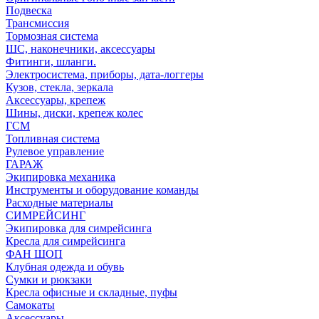
Подвеска
Трансмиссия
Тормозная система
ШС, наконечники, аксессуары
Фитинги, шланги.
Электросистема, приборы, дата-логгеры
Кузов, стекла, зеркала
Аксессуары, крепеж
Шины, диски, крепеж колес
ГСМ
Топливная система
Рулевое управление
ГАРАЖ
Экипировка механика
Инструменты и оборудование команды
Расходные материалы
СИМРЕЙСИНГ
Экипировка для симрейсинга
Кресла для симрейсинга
ФАН ШОП
Клубная одежда и обувь
Сумки и рюкзаки
Кресла офисные и складные, пуфы
Самокаты
Аксессуары