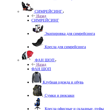
СИМРЕЙСИНГ
Назад
СИМРЕЙСИНГ
Экипировка для симрейсинга
Кресла для симрейсинга
ФАН ШОП
Назад
ФАН ШОП
Клубная одежда и обувь
Сумки и рюкзаки
Кресла офисные и складные, пуфы