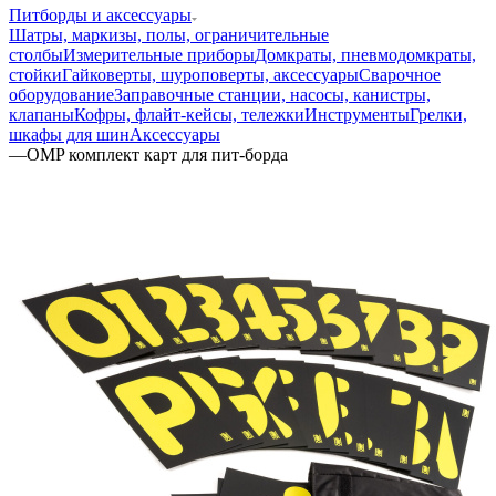
Питборды и аксессуары
Шатры, маркизы, полы, ограничительные
столбы
Измерительные приборы
Домкраты, пневмодомкраты,
стойки
Гайковерты, шуроповерты, аксессуары
Сварочное
оборудование
Заправочные станции, насосы, канистры,
клапаны
Кофры, флайт-кейсы, тележки
Инструменты
Грелки,
шкафы для шин
Аксессуары
—
OMP комплект карт для пит-борда