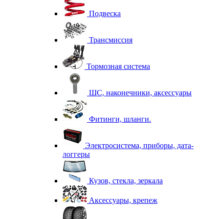
Подвеска
Трансмиссия
Тормозная система
ШС, наконечники, аксессуары
Фитинги, шланги.
Электросистема, приборы, дата-
логгеры
Кузов, стекла, зеркала
Аксессуары, крепеж