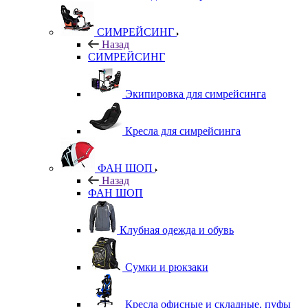
СИМРЕЙСИНГ
Назад
СИМРЕЙСИНГ
Экипировка для симрейсинга
Кресла для симрейсинга
ФАН ШОП
Назад
ФАН ШОП
Клубная одежда и обувь
Сумки и рюкзаки
Кресла офисные и складные, пуфы