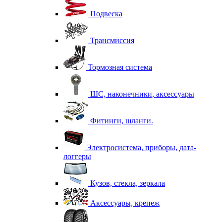
Подвеска
Трансмиссия
Тормозная система
ШС, наконечники, аксессуары
Фитинги, шланги.
Электросистема, приборы, дата-
логгеры
Кузов, стекла, зеркала
Аксессуары, крепеж