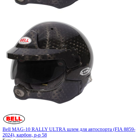
Bell MAG-10 RALLY ULTRA шлем для автоспорта (FIA 8859-
2024), карбон, р-р 58