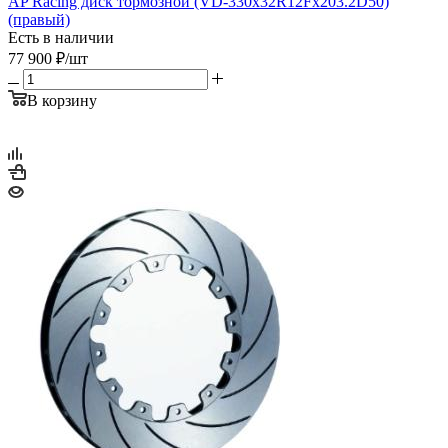
AP Racing диск тормозной (VD-330x32R12Fx203.2D50)
(правый)
Есть в наличии
77 900
₽
/шт
В корзину