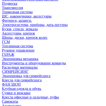
Подвеска
Трансмиссия
Тормозная система
ШС, наконечники, аксессуары
Фитинги, шланги.
Электросистема, приборы, дата-логгеры
Кузов, стекла, зеркала
Аксессуары, крепеж
Шины, диски, крепеж колес
ГСМ
Топливная система
Рулевое управление
ГАРАЖ
Экипировка механика
Инструменты и оборудование команды
Расходные материалы
СИМРЕЙСИНГ
Экипировка для симрейсинга
Кресла для симрейсинга
ФАН ШОП
Клубная одежда и обувь
Сумки и рюкзаки
Кресла офисные и складные, пуфы
Самокаты
Аксессуары