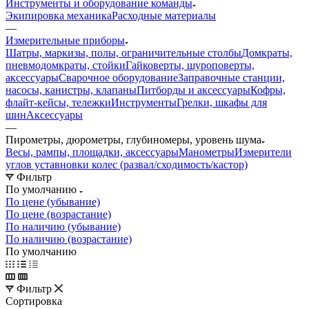
Инструменты и оборудование команды
Экипировка механика
Расходные материалы
—
Измерительные приборы
Шатры, маркизы, полы, ограничительные столбы
Домкраты,
пневмодомкраты, стойки
Гайковерты, шуроповерты,
аксессуары
Сварочное оборудование
Заправочные станции,
насосы, канистры, клапаны
Питборды и аксессуары
Кофры,
флайт-кейсы, тележки
Инструменты
Грелки, шкафы для
шин
Аксессуары
—
Пирометры, дюрометры, глубиномеры, уровень шума
Весы, рампы, площадки, аксессуары
Манометры
Измерители
углов уставновки колес (развал/сходимость/кастор)
Фильтр
По умолчанию
По цене (убывание)
По цене (возрастание)
По наличию (убывание)
По наличию (возрастание)
По умолчанию
Фильтр
Сортировка