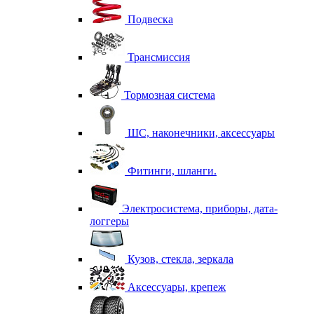
Подвеска
Трансмиссия
Тормозная система
ШС, наконечники, аксессуары
Фитинги, шланги.
Электросистема, приборы, дата-
логгеры
Кузов, стекла, зеркала
Аксессуары, крепеж