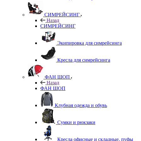
СИМРЕЙСИНГ
Назад
СИМРЕЙСИНГ
Экипировка для симрейсинга
Кресла для симрейсинга
ФАН ШОП
Назад
ФАН ШОП
Клубная одежда и обувь
Сумки и рюкзаки
Кресла офисные и складные, пуфы