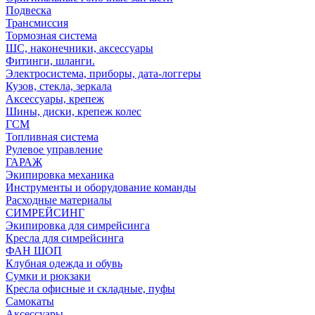
Подвеска
Трансмиссия
Тормозная система
ШС, наконечники, аксессуары
Фитинги, шланги.
Электросистема, приборы, дата-логгеры
Кузов, стекла, зеркала
Аксессуары, крепеж
Шины, диски, крепеж колес
ГСМ
Топливная система
Рулевое управление
ГАРАЖ
Экипировка механика
Инструменты и оборудование команды
Расходные материалы
СИМРЕЙСИНГ
Экипировка для симрейсинга
Кресла для симрейсинга
ФАН ШОП
Клубная одежда и обувь
Сумки и рюкзаки
Кресла офисные и складные, пуфы
Самокаты
Аксессуары