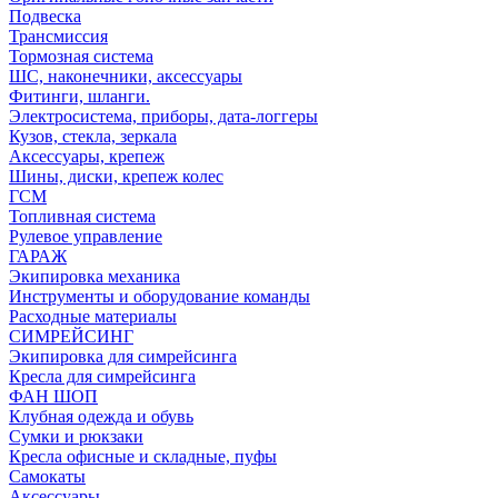
Подвеска
Трансмиссия
Тормозная система
ШС, наконечники, аксессуары
Фитинги, шланги.
Электросистема, приборы, дата-логгеры
Кузов, стекла, зеркала
Аксессуары, крепеж
Шины, диски, крепеж колес
ГСМ
Топливная система
Рулевое управление
ГАРАЖ
Экипировка механика
Инструменты и оборудование команды
Расходные материалы
СИМРЕЙСИНГ
Экипировка для симрейсинга
Кресла для симрейсинга
ФАН ШОП
Клубная одежда и обувь
Сумки и рюкзаки
Кресла офисные и складные, пуфы
Самокаты
Аксессуары