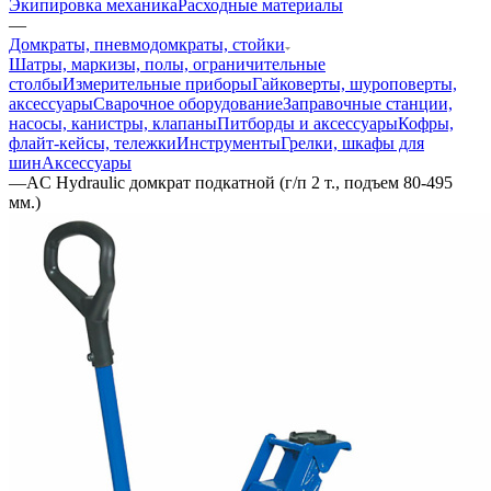
Экипировка механика
Расходные материалы
—
Домкраты, пневмодомкраты, стойки
Шатры, маркизы, полы, ограничительные
столбы
Измерительные приборы
Гайковерты, шуроповерты,
аксессуары
Сварочное оборудование
Заправочные станции,
насосы, канистры, клапаны
Питборды и аксессуары
Кофры,
флайт-кейсы, тележки
Инструменты
Грелки, шкафы для
шин
Аксессуары
—
AC Hydraulic домкрат подкатной (г/п 2 т., подъем 80-495
мм.)