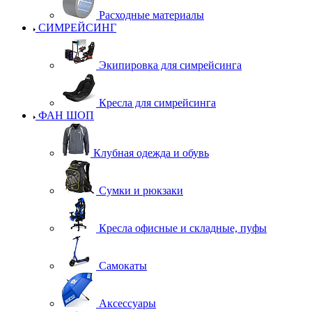
Расходные материалы
СИМРЕЙСИНГ
Экипировка для симрейсинга
Кресла для симрейсинга
ФАН ШОП
Клубная одежда и обувь
Сумки и рюкзаки
Кресла офисные и складные, пуфы
Самокаты
Аксессуары