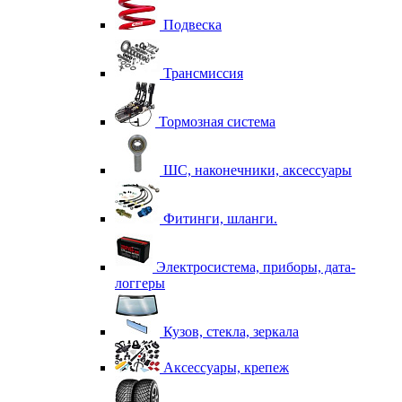
Подвеска
Трансмиссия
Тормозная система
ШС, наконечники, аксессуары
Фитинги, шланги.
Электросистема, приборы, дата-
логгеры
Кузов, стекла, зеркала
Аксессуары, крепеж