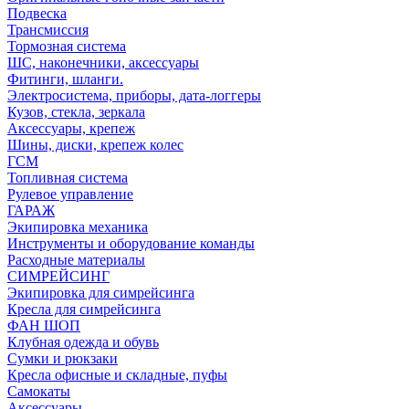
Подвеска
Трансмиссия
Тормозная система
ШС, наконечники, аксессуары
Фитинги, шланги.
Электросистема, приборы, дата-логгеры
Кузов, стекла, зеркала
Аксессуары, крепеж
Шины, диски, крепеж колес
ГСМ
Топливная система
Рулевое управление
ГАРАЖ
Экипировка механика
Инструменты и оборудование команды
Расходные материалы
СИМРЕЙСИНГ
Экипировка для симрейсинга
Кресла для симрейсинга
ФАН ШОП
Клубная одежда и обувь
Сумки и рюкзаки
Кресла офисные и складные, пуфы
Самокаты
Аксессуары