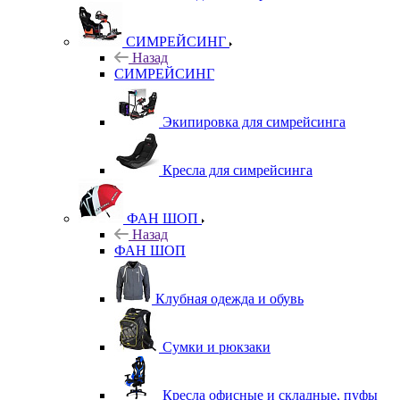
СИМРЕЙСИНГ
Назад
СИМРЕЙСИНГ
Экипировка для симрейсинга
Кресла для симрейсинга
ФАН ШОП
Назад
ФАН ШОП
Клубная одежда и обувь
Сумки и рюкзаки
Кресла офисные и складные, пуфы