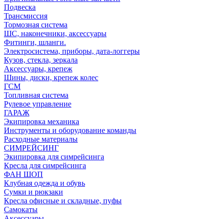
Подвеска
Трансмиссия
Тормозная система
ШС, наконечники, аксессуары
Фитинги, шланги.
Электросистема, приборы, дата-логгеры
Кузов, стекла, зеркала
Аксессуары, крепеж
Шины, диски, крепеж колес
ГСМ
Топливная система
Рулевое управление
ГАРАЖ
Экипировка механика
Инструменты и оборудование команды
Расходные материалы
СИМРЕЙСИНГ
Экипировка для симрейсинга
Кресла для симрейсинга
ФАН ШОП
Клубная одежда и обувь
Сумки и рюкзаки
Кресла офисные и складные, пуфы
Самокаты
Аксессуары