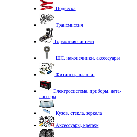
Подвеска
Трансмиссия
Тормозная система
ШС, наконечники, аксессуары
Фитинги, шланги.
Электросистема, приборы, дата-
логгеры
Кузов, стекла, зеркала
Аксессуары, крепеж