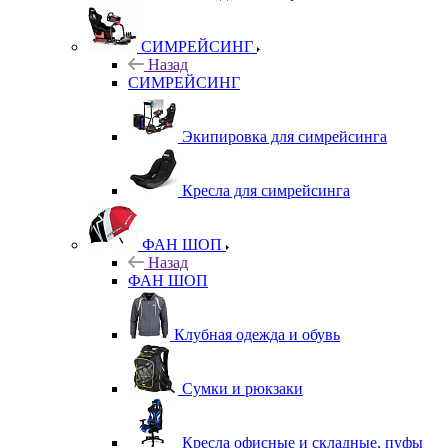
СИМРЕЙСИНГ
Назад
СИМРЕЙСИНГ
Экипировка для симрейсинга
Кресла для симрейсинга
ФАН ШОП
Назад
ФАН ШОП
Клубная одежда и обувь
Сумки и рюкзаки
Кресла офисные и складные, пуфы