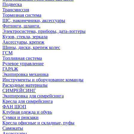
Подвеска
Трансмиссия
Тормозная система
ШС, наконечники, аксессуары
Фитинги, шланги.
Электросистема, приборы, дата-логгеры
Кузов, стекла, зеркала
Аксессуары, крепеж
Шины, диски, крепеж колес
ГСМ
Топливная система
Рулевое управление
ГАРАЖ
Экипировка механика
Инструменты и оборудование команды
Расходные материалы
СИМРЕЙСИНГ
Экипировка для симрейсинга
Кресла для симрейсинга
ФАН ШОП
Клубная одежда и обувь
Сумки и рюкзаки
Кресла офисные и складные, пуфы
Самокаты
Аксессуары