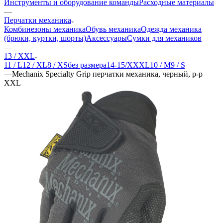
Инструменты и оборудование команды
Расходные материалы
—
Перчатки механика
Комбинезоны механика
Обувь механика
Одежда механика
(брюки, куртки, шорты)
Аксессуары
Сумки для механиков
—
13 / XXL
11 / L
12 / XL
8 / XS
без размера
14-15/XXXL
10 / M
9 / S
—
Mechanix Specialty Grip перчатки механика, черный, р-р
XXL