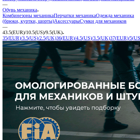
—
Обувь механика
Комбинезоны механика
Перчатки механика
Одежда механика
(брюки, куртки, шорты)
Аксессуары
Сумки для механиков
—
43.5(EUR)/10.5(US)/9.5(UK)
35(EUR)/3.5(US)/2.5(UK)
36(EUR)/4.5(US)/3.5(UK)
37(EUR)/5(US