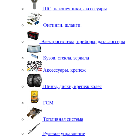
ШС, наконечники, аксессуары
Фитинги, шланги.
Электросистема, приборы, дата-логгеры
Кузов, стекла, зеркала
Аксессуары, крепеж
Шины, диски, крепеж колес
ГСМ
Топливная система
Рулевое управление