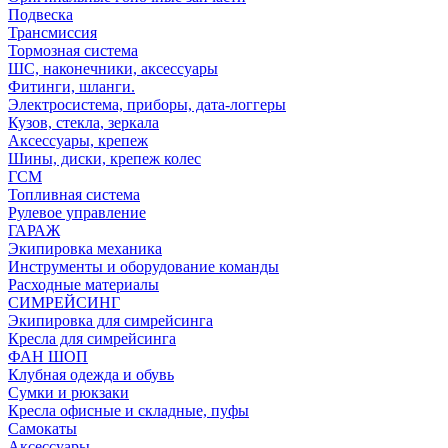
Подвеска
Трансмиссия
Тормозная система
ШС, наконечники, аксессуары
Фитинги, шланги.
Электросистема, приборы, дата-логгеры
Кузов, стекла, зеркала
Аксессуары, крепеж
Шины, диски, крепеж колес
ГСМ
Топливная система
Рулевое управление
ГАРАЖ
Экипировка механика
Инструменты и оборудование команды
Расходные материалы
СИМРЕЙСИНГ
Экипировка для симрейсинга
Кресла для симрейсинга
ФАН ШОП
Клубная одежда и обувь
Сумки и рюкзаки
Кресла офисные и складные, пуфы
Самокаты
Аксессуары