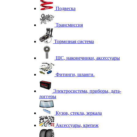
Подвеска
Трансмиссия
Тормозная система
ШС, наконечники, аксессуары
Фитинги, шланги.
Электросистема, приборы, дата-
логгеры
Кузов, стекла, зеркала
Аксессуары, крепеж