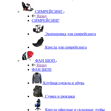
СИМРЕЙСИНГ
Назад
СИМРЕЙСИНГ
Экипировка для симрейсинга
Кресла для симрейсинга
ФАН ШОП
Назад
ФАН ШОП
Клубная одежда и обувь
Сумки и рюкзаки
Кресла офисные и складные, пуфы