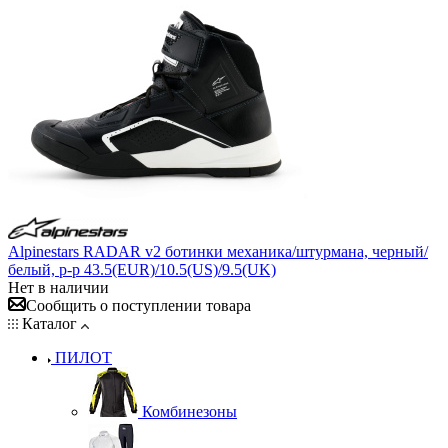
Alpinestars RADAR v2 ботинки механика/штурмана, черный/
белый, р-р 43.5(EUR)/10.5(US)/9.5(UK)
Нет в наличии
Сообщить о поступлении товара
Каталог
ПИЛОТ
Комбинезоны