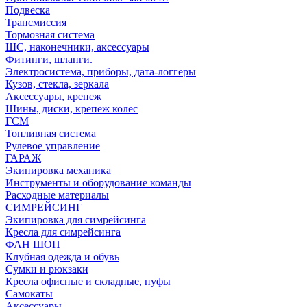
Подвеска
Трансмиссия
Тормозная система
ШС, наконечники, аксессуары
Фитинги, шланги.
Электросистема, приборы, дата-логгеры
Кузов, стекла, зеркала
Аксессуары, крепеж
Шины, диски, крепеж колес
ГСМ
Топливная система
Рулевое управление
ГАРАЖ
Экипировка механика
Инструменты и оборудование команды
Расходные материалы
СИМРЕЙСИНГ
Экипировка для симрейсинга
Кресла для симрейсинга
ФАН ШОП
Клубная одежда и обувь
Сумки и рюкзаки
Кресла офисные и складные, пуфы
Самокаты
Аксессуары