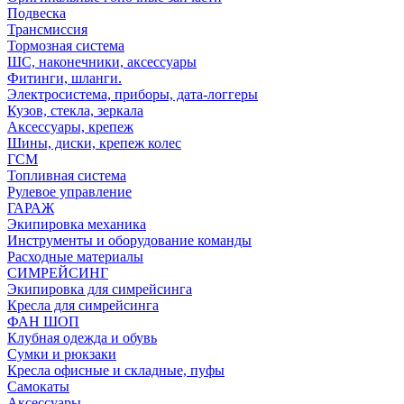
Подвеска
Трансмиссия
Тормозная система
ШС, наконечники, аксессуары
Фитинги, шланги.
Электросистема, приборы, дата-логгеры
Кузов, стекла, зеркала
Аксессуары, крепеж
Шины, диски, крепеж колес
ГСМ
Топливная система
Рулевое управление
ГАРАЖ
Экипировка механика
Инструменты и оборудование команды
Расходные материалы
СИМРЕЙСИНГ
Экипировка для симрейсинга
Кресла для симрейсинга
ФАН ШОП
Клубная одежда и обувь
Сумки и рюкзаки
Кресла офисные и складные, пуфы
Самокаты
Аксессуары