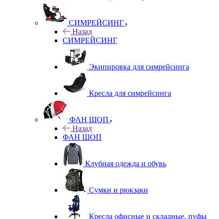
СИМРЕЙСИНГ
Назад
СИМРЕЙСИНГ
Экипировка для симрейсинга
Кресла для симрейсинга
ФАН ШОП
Назад
ФАН ШОП
Клубная одежда и обувь
Сумки и рюкзаки
Кресла офисные и складные, пуфы