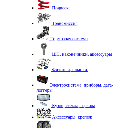
Подвеска
Трансмиссия
Тормозная система
ШС, наконечники, аксессуары
Фитинги, шланги.
Электросистема, приборы, дата-
логгеры
Кузов, стекла, зеркала
Аксессуары, крепеж