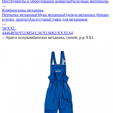
Инструменты и оборудование команды
Расходные материалы
—
Комбинезоны механика
Перчатки механика
Обувь механика
Одежда механика (брюки,
куртки, шорты)
Аксессуары
Сумки для механиков
—
58/XXL
44
46
48
50/S
52/M
54/L
56/XL
60
62/XXXL
64
—
Sparco полукомбинезон механика, синий, р-р XXL