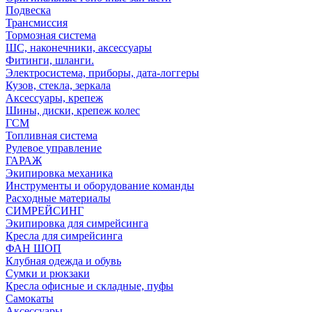
Подвеска
Трансмиссия
Тормозная система
ШС, наконечники, аксессуары
Фитинги, шланги.
Электросистема, приборы, дата-логгеры
Кузов, стекла, зеркала
Аксессуары, крепеж
Шины, диски, крепеж колес
ГСМ
Топливная система
Рулевое управление
ГАРАЖ
Экипировка механика
Инструменты и оборудование команды
Расходные материалы
СИМРЕЙСИНГ
Экипировка для симрейсинга
Кресла для симрейсинга
ФАН ШОП
Клубная одежда и обувь
Сумки и рюкзаки
Кресла офисные и складные, пуфы
Самокаты
Аксессуары