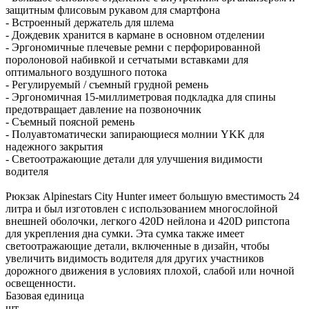
защитным флисовым рукавом для смартфона
- Встроенный держатель для шлема
- Дождевик хранится в кармане в основном отделении
- Эргономичные плечевые ремни с перфорированной
поролоновой набивкой и сетчатыми вставками для
оптимального воздушного потока
- Регулируемый / съемный грудной ремень
- Эргономичная 15-миллиметровая подкладка для спины
предотвращает давление на позвоночник
- Съемный поясной ремень
- Полуавтоматически запирающиеся молнии YKK для
надежного закрытия
- Светоотражающие детали для улучшения видимости
водителя
Рюкзак Alpinestars City Hunter имеет большую вместимость 24
литра и был изготовлен с использованием многослойной
внешней оболочки, легкого 420D нейлона и 420D рипстопа
для укрепления дна сумки. Эта сумка также имеет
светоотражающие детали, включенные в дизайн, чтобы
увеличить видимость водителя для других участников
дорожного движения в условиях плохой, слабой или ночной
освещенности.
Базовая единица
шт