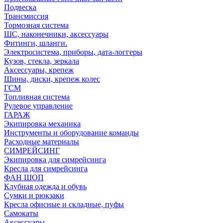
Подвеска
Трансмиссия
Тормозная система
ШС, наконечники, аксессуары
Фитинги, шланги.
Электросистема, приборы, дата-логгеры
Кузов, стекла, зеркала
Аксессуары, крепеж
Шины, диски, крепеж колес
ГСМ
Топливная система
Рулевое управление
ГАРАЖ
Экипировка механика
Инструменты и оборудование команды
Расходные материалы
СИМРЕЙСИНГ
Экипировка для симрейсинга
Кресла для симрейсинга
ФАН ШОП
Клубная одежда и обувь
Сумки и рюкзаки
Кресла офисные и складные, пуфы
Самокаты
Аксессуары