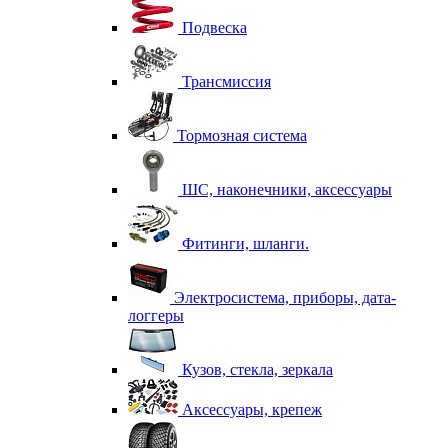
Подвеска
Трансмиссия
Тормозная система
ШС, наконечники, аксессуары
Фитинги, шланги.
Электросистема, приборы, дата-
логгеры
Кузов, стекла, зеркала
Аксессуары, крепеж