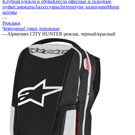
Клубная одежда и обувь
Кресла офисные и складные,
пуфы
Самокаты
Аксессуары
Литература, календари
Мини
шлемы
—
Рюкзаки
Чемоданы
Сумки дорожные
—
Alpinestars CITY HUNTER рюкзак, черный/красный