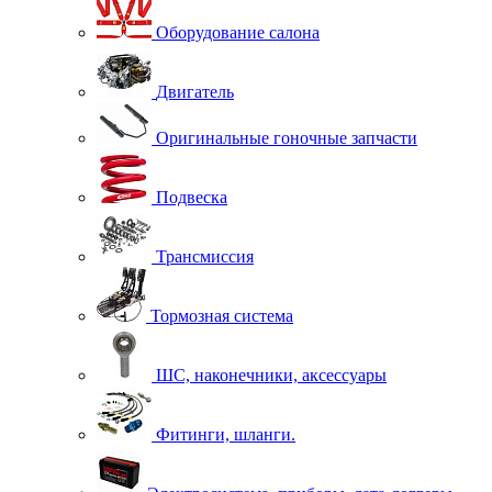
Оборудование салона
Двигатель
Оригинальные гоночные запчасти
Подвеска
Трансмиссия
Тормозная система
ШС, наконечники, аксессуары
Фитинги, шланги.