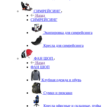
СИМРЕЙСИНГ
Назад
СИМРЕЙСИНГ
Экипировка для симрейсинга
Кресла для симрейсинга
ФАН ШОП
Назад
ФАН ШОП
Клубная одежда и обувь
Сумки и рюкзаки
Кресла офисные и складные, пуфы