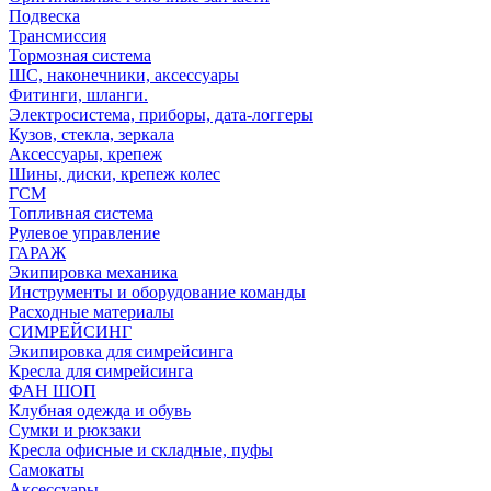
Подвеска
Трансмиссия
Тормозная система
ШС, наконечники, аксессуары
Фитинги, шланги.
Электросистема, приборы, дата-логгеры
Кузов, стекла, зеркала
Аксессуары, крепеж
Шины, диски, крепеж колес
ГСМ
Топливная система
Рулевое управление
ГАРАЖ
Экипировка механика
Инструменты и оборудование команды
Расходные материалы
СИМРЕЙСИНГ
Экипировка для симрейсинга
Кресла для симрейсинга
ФАН ШОП
Клубная одежда и обувь
Сумки и рюкзаки
Кресла офисные и складные, пуфы
Самокаты
Аксессуары