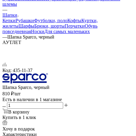
шлемы
—
Шапки
Кепки
Рубашки
Футболки, поло
Кофты
Куртки,
жилеты
Шарфы
Брюки, шорты
Перчатки
Обувь
повседневная
Носки
Для самых маленьких
—
Шапка Sparco, черный
АУТЛЕТ
Код:
435-11-37
Шапка Sparco, черный
810
₽
/шт
Есть в наличии
в 1 магазине
В корзину
Купить в 1 клик
Хочу в подарок
Характеристики