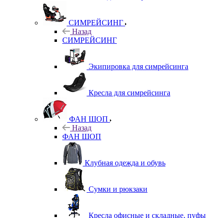
СИМРЕЙСИНГ
Назад
СИМРЕЙСИНГ
Экипировка для симрейсинга
Кресла для симрейсинга
ФАН ШОП
Назад
ФАН ШОП
Клубная одежда и обувь
Сумки и рюкзаки
Кресла офисные и складные, пуфы