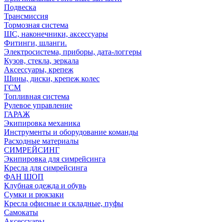
Подвеска
Трансмиссия
Тормозная система
ШС, наконечники, аксессуары
Фитинги, шланги.
Электросистема, приборы, дата-логгеры
Кузов, стекла, зеркала
Аксессуары, крепеж
Шины, диски, крепеж колес
ГСМ
Топливная система
Рулевое управление
ГАРАЖ
Экипировка механика
Инструменты и оборудование команды
Расходные материалы
СИМРЕЙСИНГ
Экипировка для симрейсинга
Кресла для симрейсинга
ФАН ШОП
Клубная одежда и обувь
Сумки и рюкзаки
Кресла офисные и складные, пуфы
Самокаты
Аксессуары