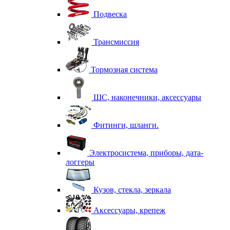
Подвеска
Трансмиссия
Тормозная система
ШС, наконечники, аксессуары
Фитинги, шланги.
Электросистема, приборы, дата-
логгеры
Кузов, стекла, зеркала
Аксессуары, крепеж