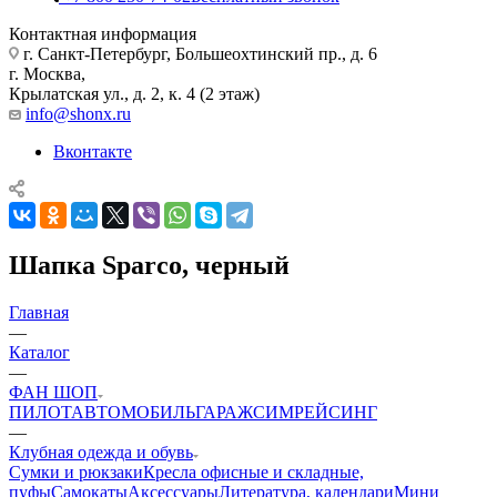
Контактная информация
г. Санкт-Петербург, Большеохтинский пр., д. 6
г. Москва,
Крылатская ул., д. 2, к. 4 (2 этаж)
info@shonx.ru
Вконтакте
Шапка Sparco, черный
Главная
—
Каталог
—
ФАН ШОП
ПИЛОТ
АВТОМОБИЛЬ
ГАРАЖ
СИМРЕЙСИНГ
—
Клубная одежда и обувь
Сумки и рюкзаки
Кресла офисные и складные,
пуфы
Самокаты
Аксессуары
Литература, календари
Мини