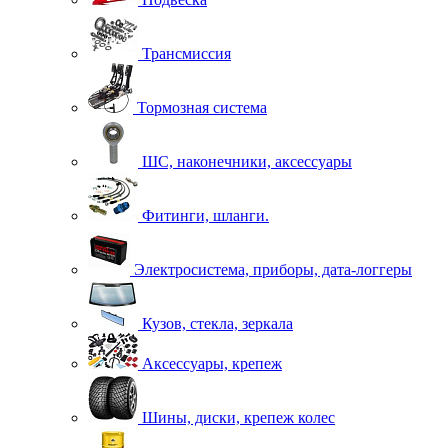
Трансмиссия
Тормозная система
ШС, наконечники, аксессуары
Фитинги, шланги.
Электросистема, приборы, дата-логгеры
Кузов, стекла, зеркала
Аксессуары, крепеж
Шины, диски, крепеж колес