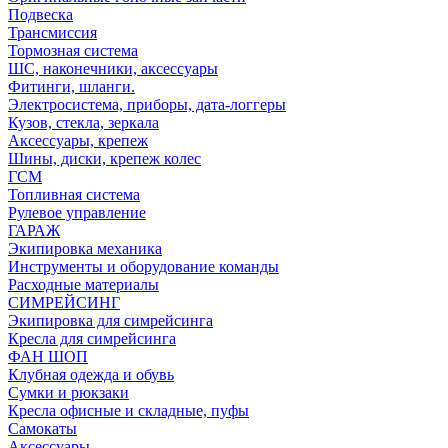
Подвеска
Трансмиссия
Тормозная система
ШС, наконечники, аксессуары
Фитинги, шланги.
Электросистема, приборы, дата-логгеры
Кузов, стекла, зеркала
Аксессуары, крепеж
Шины, диски, крепеж колес
ГСМ
Топливная система
Рулевое управление
ГАРАЖ
Экипировка механика
Инструменты и оборудование команды
Расходные материалы
СИМРЕЙСИНГ
Экипировка для симрейсинга
Кресла для симрейсинга
ФАН ШОП
Клубная одежда и обувь
Сумки и рюкзаки
Кресла офисные и складные, пуфы
Самокаты
Аксессуары