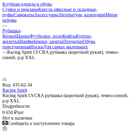
Клубная одежда и обувь
Сумки и рюкзаки
Кресла офисные и складные,
пуфы
Самокаты
Аксессуары
Литература, календари
Мини
шлемы
—
Рубашки
Кепки
Шапки
Футболки, поло
Кофты
Куртки,
жилеты
Шарфы
Брюки, шорты
Перчатки
Обувь
повседневная
Носки
Для самых маленьких
—
Racing Spirit LYCRA рубашка (короткий рукав), темно-
синий, р-р XXL
Код:
435-62-34
Racing Spirit
Racing Spirit LYCRA рубашка (короткий рукав), темно-синий,
р-р XXL
Подробности
9 650
₽
/шт
Нет в наличии
Сообщить о поступлении товара