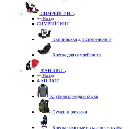
СИМРЕЙСИНГ
Назад
СИМРЕЙСИНГ
Экипировка для симрейсинга
Кресла для симрейсинга
ФАН ШОП
Назад
ФАН ШОП
Клубная одежда и обувь
Сумки и рюкзаки
Кресла офисные и складные, пуфы