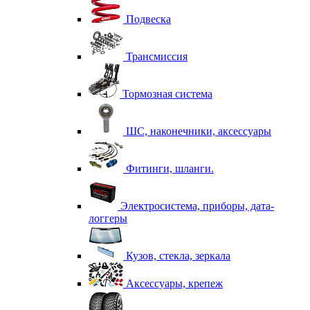
Подвеска
Трансмиссия
Тормозная система
ШС, наконечники, аксессуары
Фитинги, шланги.
Электросистема, приборы, дата-
логгеры
Кузов, стекла, зеркала
Аксессуары, крепеж