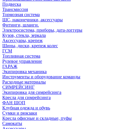
Подвеска
Трансмиссия
Тормозная система
ШС, наконечники, аксессуары
Фитинги, шланги.
Электросистема, приборы, дата-логгеры
Кузов, стекла, зеркала
Аксессуары, крепеж
Шины, диски, крепеж колес
ГСМ
Топливная система
Рулевое управление
ГАРАЖ
Экипировка механика
Инструменты и оборудование команды
Расходные материалы
СИМРЕЙСИНГ
Экипировка для симрейсинга
Кресла для симрейсинга
ФАН ШОП
Клубная одежда и обувь
Сумки и рюкзаки
Кресла офисные и складные, пуфы
Самокаты
Аксессуары