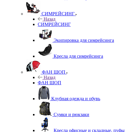
СИМРЕЙСИНГ
Назад
СИМРЕЙСИНГ
Экипировка для симрейсинга
Кресла для симрейсинга
ФАН ШОП
Назад
ФАН ШОП
Клубная одежда и обувь
Сумки и рюкзаки
Кресла офисные и складные, пуфы