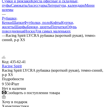
Сумки и рюкзаки
Кресла офисные и складные,
пуфы
Самокаты
Аксессуары
Литература, календари
Мини
шлемы
—
Рубашки
Кепки
Шапки
Футболки, поло
Кофты
Куртки,
жилеты
Шарфы
Брюки, шорты
Перчатки
Обувь
повседневная
Носки
Для самых маленьких
—
Racing Spirit LYCRA рубашка (короткий рукав), темно-
синий, р-р XS
Код:
435-62-41
Racing Spirit
Racing Spirit LYCRA рубашка (короткий рукав), темно-синий,
р-р XS
Подробности
9 550
₽
/шт
Нет в наличии
Сообщить о поступлении товара
Хочу в подарок
Характеристики