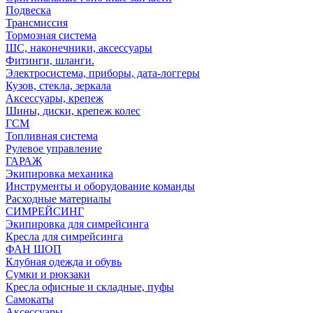
Подвеска
Трансмиссия
Тормозная система
ШС, наконечники, аксессуары
Фитинги, шланги.
Электросистема, приборы, дата-логгеры
Кузов, стекла, зеркала
Аксессуары, крепеж
Шины, диски, крепеж колес
ГСМ
Топливная система
Рулевое управление
ГАРАЖ
Экипировка механика
Инструменты и оборудование команды
Расходные материалы
СИМРЕЙСИНГ
Экипировка для симрейсинга
Кресла для симрейсинга
ФАН ШОП
Клубная одежда и обувь
Сумки и рюкзаки
Кресла офисные и складные, пуфы
Самокаты
Аксессуары