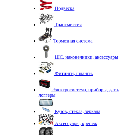
Подвеска
Трансмиссия
Тормозная система
ШС, наконечники, аксессуары
Фитинги, шланги.
Электросистема, приборы, дата-
логгеры
Кузов, стекла, зеркала
Аксессуары, крепеж