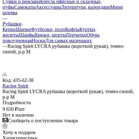
Сумки и рюкзаки
Кресла офисные и складные,
пуфы
Самокаты
Аксессуары
Литература, календари
Мини
шлемы
—
Рубашки
Кепки
Шапки
Футболки, поло
Кофты
Куртки,
жилеты
Шарфы
Брюки, шорты
Перчатки
Обувь
повседневная
Носки
Для самых маленьких
—
Racing Spirit LYCRA рубашка (короткий рукав), темно-
синий, р-р M
Код:
435-62-38
Racing Spirit
Racing Spirit LYCRA рубашка (короткий рукав), темно-синий,
р-р M
Подробности
9 650
₽
/шт
Нет в наличии
Сообщить о поступлении товара
Хочу в подарок
Характеристики