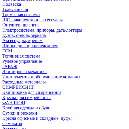
Подвеска
Трансмиссия
Тормозная система
ШС, наконечники, аксессуары
Фитинги, шланги.
Электросистема, приборы, дата-логгеры
Кузов, стекла, зеркала
Аксессуары, крепеж
Шины, диски, крепеж колес
ГСМ
Топливная система
Рулевое управление
ГАРАЖ
Экипировка механика
Инструменты и оборудование команды
Расходные материалы
СИМРЕЙСИНГ
Экипировка для симрейсинга
Кресла для симрейсинга
ФАН ШОП
Клубная одежда и обувь
Сумки и рюкзаки
Кресла офисные и складные, пуфы
Самокаты
Аксессуары