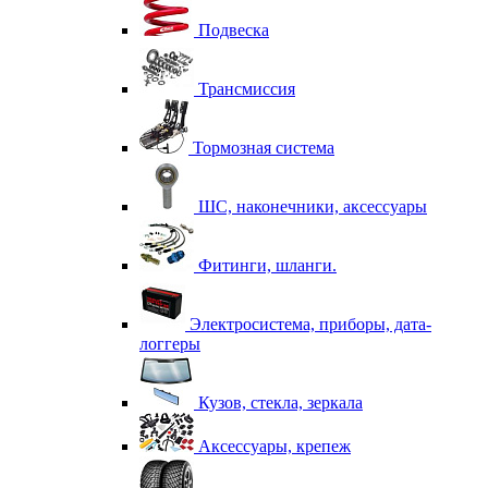
Подвеска
Трансмиссия
Тормозная система
ШС, наконечники, аксессуары
Фитинги, шланги.
Электросистема, приборы, дата-
логгеры
Кузов, стекла, зеркала
Аксессуары, крепеж