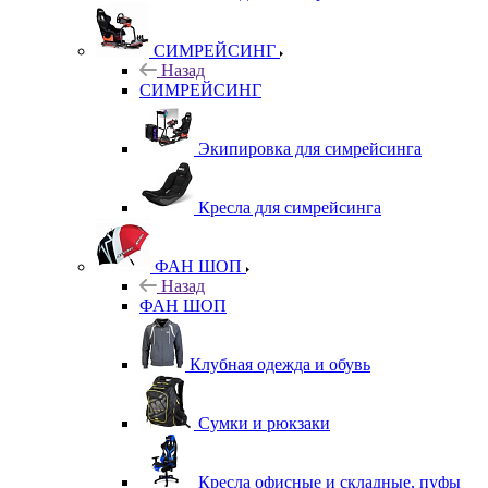
СИМРЕЙСИНГ
Назад
СИМРЕЙСИНГ
Экипировка для симрейсинга
Кресла для симрейсинга
ФАН ШОП
Назад
ФАН ШОП
Клубная одежда и обувь
Сумки и рюкзаки
Кресла офисные и складные, пуфы