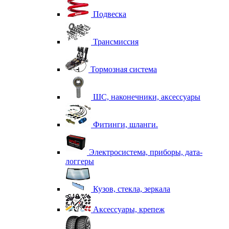
Подвеска
Трансмиссия
Тормозная система
ШС, наконечники, аксессуары
Фитинги, шланги.
Электросистема, приборы, дата-
логгеры
Кузов, стекла, зеркала
Аксессуары, крепеж