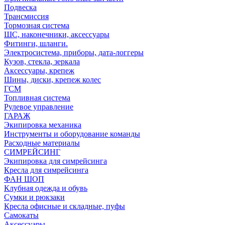
Подвеска
Трансмиссия
Тормозная система
ШС, наконечники, аксессуары
Фитинги, шланги.
Электросистема, приборы, дата-логгеры
Кузов, стекла, зеркала
Аксессуары, крепеж
Шины, диски, крепеж колес
ГСМ
Топливная система
Рулевое управление
ГАРАЖ
Экипировка механика
Инструменты и оборудование команды
Расходные материалы
СИМРЕЙСИНГ
Экипировка для симрейсинга
Кресла для симрейсинга
ФАН ШОП
Клубная одежда и обувь
Сумки и рюкзаки
Кресла офисные и складные, пуфы
Самокаты
Аксессуары