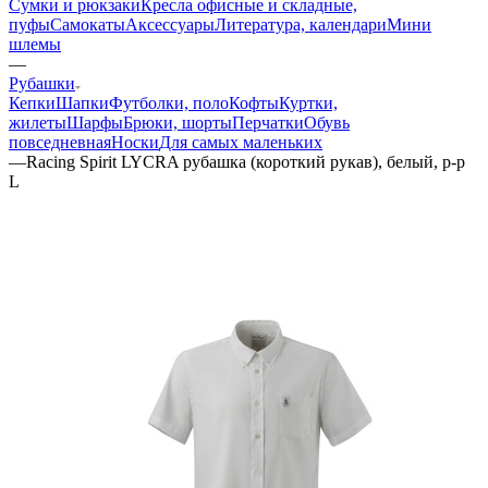
Сумки и рюкзаки
Кресла офисные и складные,
пуфы
Самокаты
Аксессуары
Литература, календари
Мини
шлемы
—
Рубашки
Кепки
Шапки
Футболки, поло
Кофты
Куртки,
жилеты
Шарфы
Брюки, шорты
Перчатки
Обувь
повседневная
Носки
Для самых маленьких
—
Racing Spirit LYCRA рубашка (короткий рукав), белый, р-р
L