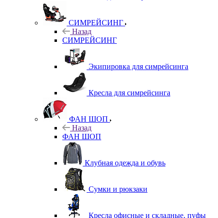
СИМРЕЙСИНГ
Назад
СИМРЕЙСИНГ
Экипировка для симрейсинга
Кресла для симрейсинга
ФАН ШОП
Назад
ФАН ШОП
Клубная одежда и обувь
Сумки и рюкзаки
Кресла офисные и складные, пуфы