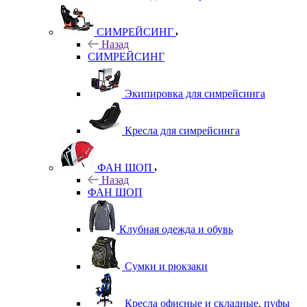
СИМРЕЙСИНГ
Назад
СИМРЕЙСИНГ
Экипировка для симрейсинга
Кресла для симрейсинга
ФАН ШОП
Назад
ФАН ШОП
Клубная одежда и обувь
Сумки и рюкзаки
Кресла офисные и складные, пуфы