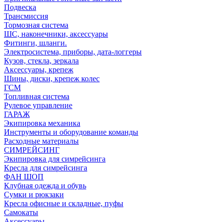
Подвеска
Трансмиссия
Тормозная система
ШС, наконечники, аксессуары
Фитинги, шланги.
Электросистема, приборы, дата-логгеры
Кузов, стекла, зеркала
Аксессуары, крепеж
Шины, диски, крепеж колес
ГСМ
Топливная система
Рулевое управление
ГАРАЖ
Экипировка механика
Инструменты и оборудование команды
Расходные материалы
СИМРЕЙСИНГ
Экипировка для симрейсинга
Кресла для симрейсинга
ФАН ШОП
Клубная одежда и обувь
Сумки и рюкзаки
Кресла офисные и складные, пуфы
Самокаты
Аксессуары