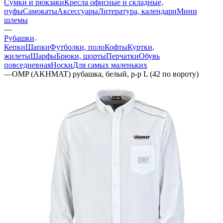
Сумки и рюкзаки
Кресла офисные и складные,
пуфы
Самокаты
Аксессуары
Литература, календари
Мини
шлемы
—
Рубашки
Кепки
Шапки
Футболки, поло
Кофты
Куртки,
жилеты
Шарфы
Брюки, шорты
Перчатки
Обувь
повседневная
Носки
Для самых маленьких
—
OMP (AKHMAT) рубашка, белый, р-р L (42 по вороту)