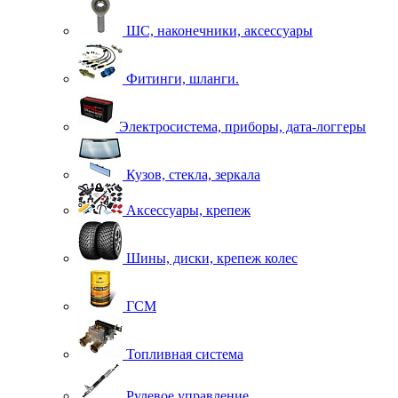
ШС, наконечники, аксессуары
Фитинги, шланги.
Электросистема, приборы, дата-логгеры
Кузов, стекла, зеркала
Аксессуары, крепеж
Шины, диски, крепеж колес
ГСМ
Топливная система
Рулевое управление