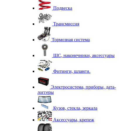
Подвеска
Трансмиссия
Тормозная система
ШС, наконечники, аксессуары
Фитинги, шланги.
Электросистема, приборы, дата-
логгеры
Кузов, стекла, зеркала
Аксессуары, крепеж